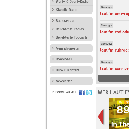
Wort- & Sport-Radio
Sonstiges
Klassik-Radio
laut.fm ami-ra
Radiosender
Sonstiges
Beliebteste Radios
laut.fm radiod
Beliebteste Podcasts
Sonstiges
Mein phonostar
laut.fm ruhrge
Downloads
Sonstiges
laut.fm sunri
Hilfe & Kontakt
Newsletter
WER LAUT.F
PHONOSTAR AUF