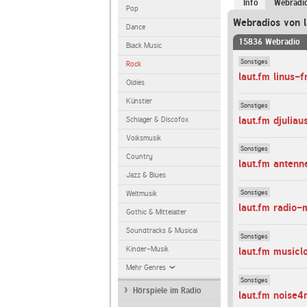
Info
Webradi
Pop
Webradios von l
Dance
15836 Webradio
Black Music
Sonstiges
Rock
laut.fm linus-
Oldies
Künstler
Sonstiges
laut.fm djuliau
Schlager & Discofox
Volksmusik
Sonstiges
Country
laut.fm anten
Jazz & Blues
Sonstiges
Weltmusik
laut.fm radio-
Gothic & Mittelalter
Soundtracks & Musical
Sonstiges
Kinder-Musik
laut.fm musicl
Mehr Genres
Sonstiges
Hörspiele im Radio
laut.fm noise