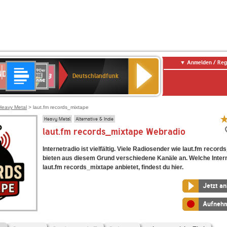
Anmelden / Reg
Deutschlandfunk
DR
80er
SWR3
Deutschlandfunk
90er
r
OLDIE
ANTENNE
Heavy Metal
> laut.fm records_mixtape
Heavy Metal
Alternative & Indie
laut.fm records_mixtape Webradio
Internetradio ist vielfältig. Viele Radiosender wie laut.fm recor
bieten aus diesem Grund verschiedene Kanäle an. Welche Inter
laut.fm records_mixtape anbietet, findest du hier.
Jetzt a
Aufneh