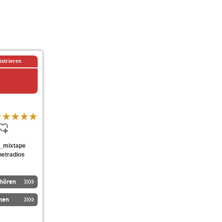
istrieren
ds_mixtape
netradios
nhören
men