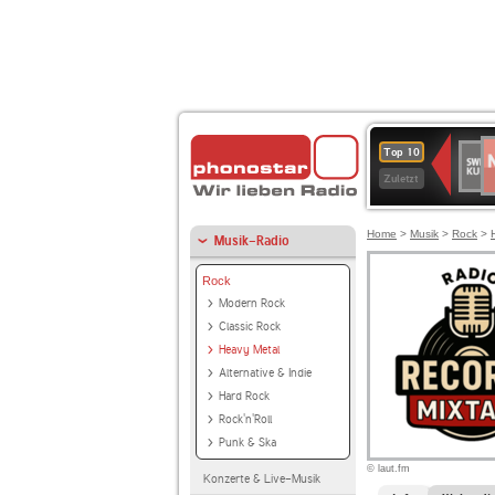
N
SWR
Top 10
2
Kultu
Zuletzt
Home
>
Musik
>
Rock
>
Musik-Radio
Rock
Modern Rock
Classic Rock
Heavy Metal
Alternative & Indie
Hard Rock
Rock'n'Roll
Punk & Ska
© laut.fm
Konzerte & Live-Musik