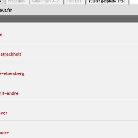
o
Programm
Sendungen A-Z
Podcasts
zuletzt gespielte Titel
aut.fm
fm
sstrackholt
ne-ebersberg
mit-andre
over
4more