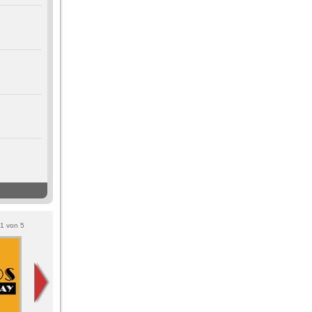
1
von
5