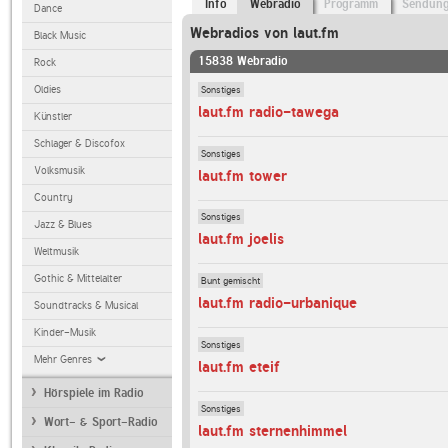
Info
Webradio
Programm
Sendun
Dance
Webradios von laut.fm
Black Music
15838 Webradio
Rock
Sonstiges
Oldies
laut.fm radio-tawega
Künstler
Schlager & Discofox
Sonstiges
Volksmusik
laut.fm tower
Country
Sonstiges
Jazz & Blues
laut.fm joelis
Weltmusik
Gothic & Mittelalter
Bunt gemischt
laut.fm radio-urbanique
Soundtracks & Musical
Kinder-Musik
Sonstiges
Mehr Genres
laut.fm eteif
Hörspiele im Radio
Sonstiges
Wort- & Sport-Radio
laut.fm sternenhimmel