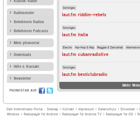
Klassik-Radio
Sonstiges
Radiosender
laut.fm riddim-rebels
Beliebteste Radios
Sonstiges
Beliebteste Podcasts
laut.fm italia
Mein phonostar
Electro
Hip-Hop & Rap
Reggae & Dancehall
Alternative
laut.fm cubanradiolive
Downloads
Hilfe & Kontakt
Sonstiges
laut.fm besticlubradio
Newsletter
Mehr Webr
PHONOSTAR AUF
Dein Internetradio-Portal :
Sitemap
|
Kontakt
|
Impressum
|
Datenschutz
|
Entwickler
|
Windows
|
Radioplayer für Android
|
Radioplayer für Android TV
|
Radioplayer für iOS
|
R