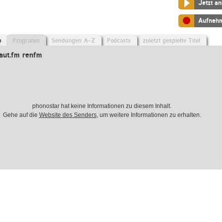
Jetzt a
Aufneh
o
Programm
Sendungen A-Z
Podcasts
zuletzt gespielte Titel
aut.fm renfm
phonostar hat keine Informationen zu diesem Inhalt.
Gehe auf die
Website des Senders
, um weitere Informationen zu erhalten.