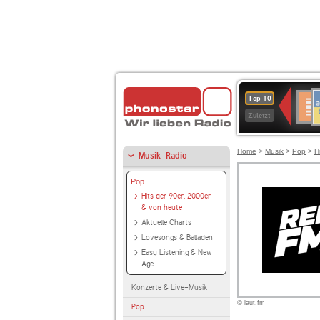
A
Deuts
Top 10
B
Kultu
Zuletzt
Home
>
Musik
>
Pop
>
H
Musik-Radio
Pop
Hits der 90er, 2000er
& von heute
Aktuelle Charts
Lovesongs & Balladen
Easy Listening & New
Age
Konzerte & Live-Musik
© laut.fm
Pop