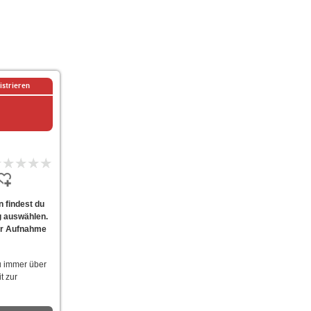
istrieren
 findest du
g auswählen.
zur Aufnahme
u immer über
t zur