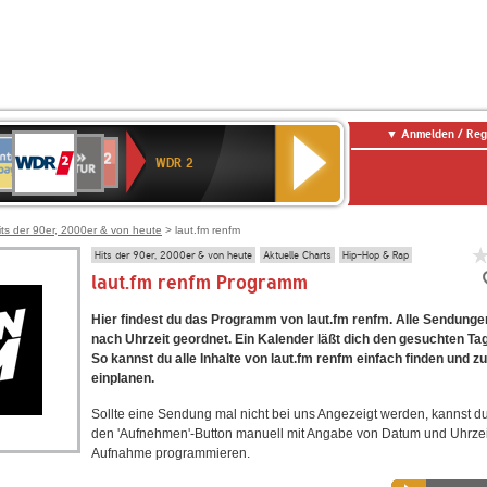
Anmelden / Reg
WDR
NTENNE
SWR
chlandfunk
Deutschlandfunk
80er
SWR3
WDR
BR-
NDR
2
WDR 2
AYERN
Kultur
r
90er
4
KLASSIK
2
OLDIE
ANTENNE
its der 90er, 2000er & von heute
> laut.fm renfm
Hits der 90er, 2000er & von heute
Aktuelle Charts
Hip-Hop & Rap
laut.fm renfm Programm
Hier findest du das Programm von laut.fm renfm. Alle Sendungen
nach Uhrzeit geordnet. Ein Kalender läßt dich den gesuchten Ta
So kannst du alle Inhalte von laut.fm renfm einfach finden und 
einplanen.
Sollte eine Sendung mal nicht bei uns Angezeigt werden, kannst d
den 'Aufnehmen'-Button manuell mit Angabe von Datum und Uhrzei
Aufnahme programmieren.