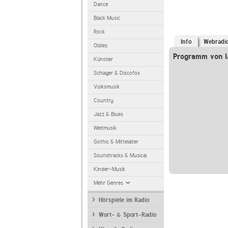
Dance
Black Music
Rock
Info
Webradi
Oldies
Programm von l
Künstler
Schlager & Discofox
Volksmusik
Country
Jazz & Blues
Weltmusik
Gothic & Mittelalter
Soundtracks & Musical
Kinder-Musik
Mehr Genres
Hörspiele im Radio
Wort- & Sport-Radio