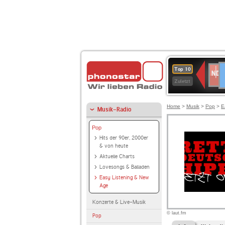
D
NDR
Top 10
2
Zuletzt
Home
>
Musik
>
Pop
>
E
Musik-Radio
Pop
Hits der 90er, 2000er
& von heute
Aktuelle Charts
Lovesongs & Balladen
Easy Listening & New
Age
Konzerte & Live-Musik
© laut.fm
Pop