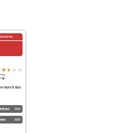
istrieren
en durch das
nhören
men