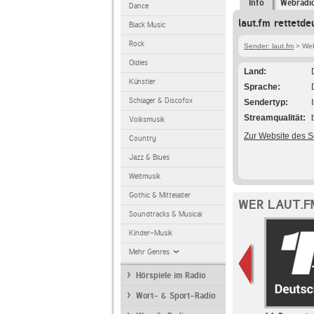
Info
Webradi
Dance
laut.fm rettetd
Black Music
Rock
Sender: laut.fm
> Web
Oldies
Land
Künstler
Sprache
Schlager & Discofox
Sendertyp
Streamqualität
Volksmusik
Zur Website des 
Country
Jazz & Blues
Weltmusik
Gothic & Mittelalter
WER LAUT.F
Soundtracks & Musical
Kinder-Musik
Mehr Genres
Hörspiele im Radio
Wort- & Sport-Radio