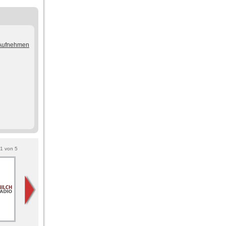
/Aufnehmen
1
von
5