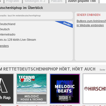
o
Programm
Sendungen A-Z
Podcasts
zuletzt gespielte Titel
eutschenhiphop im Überblick
SENDER EINBINDEN
radio: laut.fm rettetdeutschenhiphop
Buttons zum Anhören
Deutschland
in Website einbinden
Deutsch
Internetradio
bis zu 128 kbit/s Live-Stream
Senders
M RETTETDEUTSCHENHIPHOP HÖRT, HÖRT AUCH
Seite