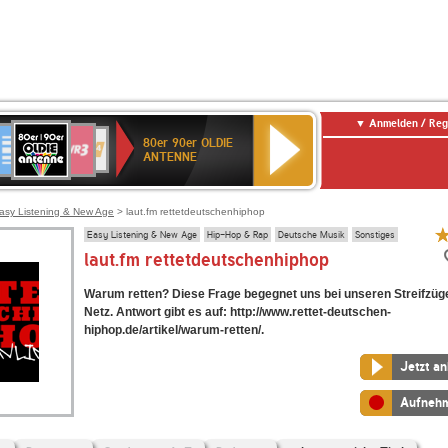
Anmelden / Reg
80er
eutschlandfunk
SWR3
WDR
SWR
80er 90er OLDIE
90er
4
Kultur
ANTENNE
OLDIE
ANTENNE
asy Listening & New Age
> laut.fm rettetdeutschenhiphop
Easy Listening & New Age
Hip-Hop & Rap
Deutsche Musik
Sonstiges
laut.fm rettetdeutschenhiphop
Warum retten? Diese Frage begegnet uns bei unseren Streifzüg
Netz. Antwort gibt es auf: http://www.rettet-deutschen-
hiphop.de/artikel/warum-retten/.
Jetzt a
Aufneh