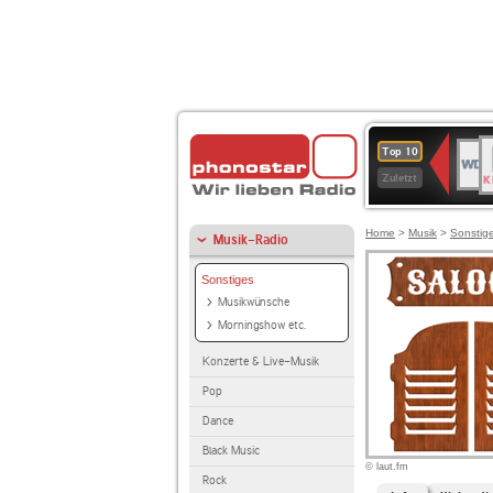
B
WDR
Top 10
K
4
Zuletzt
Home
>
Musik
>
Sonstig
Musik-Radio
Sonstiges
Musikwünsche
Morningshow etc.
Konzerte & Live-Musik
Pop
Dance
Black Music
© laut.fm
Rock