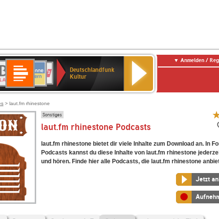
Anmelden / Reg
Deutschlandfunk
R-
ANTENNE
Deutschlandfunk
80er
SWR3
NDR
WDR
SWR
Deutschlandfunk
Kultur
LASSIK
BAYERN
90er
2
2
Kultur
Kultur
OLDIE
ANTENNE
es
> laut.fm rhinestone
Sonstiges
laut.fm rhinestone Podcasts
laut.fm rhinestone bietet dir viele Inhalte zum Download an. In F
Podcasts kannst du diese Inhalte von laut.fm rhinestone jederze
und hören. Finde hier alle Podcasts, die laut.fm rhinestone anbiet
Jetzt a
Aufneh