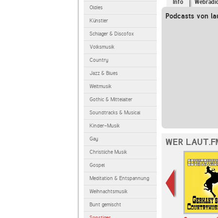
Info
Webradi
Oldies
Podcasts von la
Künstler
Schlager & Discofox
Volksmusik
Country
Jazz & Blues
Weltmusik
Gothic & Mittelalter
Soundtracks & Musical
Kinder-Musik
Gay
WER LAUT.F
Christliche Musik
Gospel
Meditation & Entspannung
Weihnachtsmusik
Bunt gemischt
Sonstiges