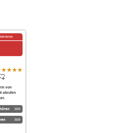
istrieren
orm von
it abrufen
et.
nhören
men