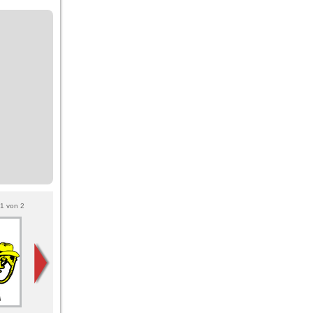
1
von
2