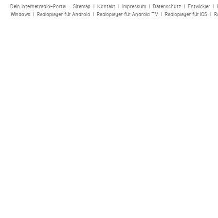
Dein Internetradio-Portal :
Sitemap
|
Kontakt
|
Impressum
|
Datenschutz
|
Entwickler
|
Windows
|
Radioplayer für Android
|
Radioplayer für Android TV
|
Radioplayer für iOS
|
R