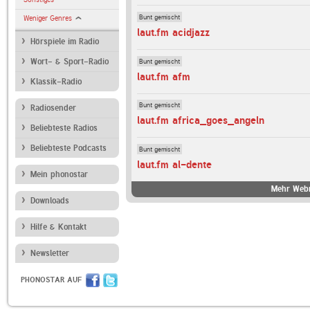
Bunt gemischt
Weniger Genres
laut.fm acidjazz
Hörspiele im Radio
Bunt gemischt
Wort- & Sport-Radio
laut.fm afm
Klassik-Radio
Bunt gemischt
Radiosender
laut.fm africa_goes_angeln
Beliebteste Radios
Beliebteste Podcasts
Bunt gemischt
laut.fm al-dente
Mein phonostar
Mehr Webr
Downloads
Hilfe & Kontakt
Newsletter
PHONOSTAR AUF