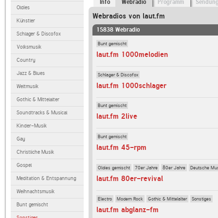
Info
Webradio
Programm
Sendun
Oldies
Webradios von laut.fm
Künstler
15838 Webradio
Schlager & Discofox
Bunt gemischt
Volksmusik
laut.fm 1000melodien
Country
Jazz & Blues
Schlager & Discofox
laut.fm 1000schlager
Weltmusik
Gothic & Mittelalter
Bunt gemischt
Soundtracks & Musical
laut.fm 2live
Kinder-Musik
Bunt gemischt
Gay
laut.fm 45-rpm
Christliche Musik
Gospel
Oldies gemischt
70er Jahre
80er Jahre
Deutsche Mu
laut.fm 80er-revival
Meditation & Entspannung
Weihnachtsmusik
Electro
Modern Rock
Gothic & Mittelalter
Sonstiges
Bunt gemischt
laut.fm abglanz-fm
Sonstiges