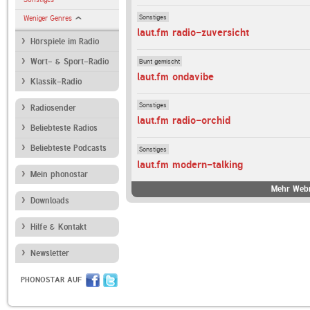
Sonstiges
Weniger Genres
laut.fm radio-zuversicht
Hörspiele im Radio
Bunt gemischt
Wort- & Sport-Radio
laut.fm ondavibe
Klassik-Radio
Sonstiges
Radiosender
laut.fm radio-orchid
Beliebteste Radios
Beliebteste Podcasts
Sonstiges
laut.fm modern-talking
Mein phonostar
Mehr Webr
Downloads
Hilfe & Kontakt
Newsletter
PHONOSTAR AUF