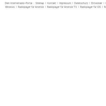
Dein Internetradio-Portal :
Sitemap
|
Kontakt
|
Impressum
|
Datenschutz
|
Entwickler
|
Windows
|
Radioplayer für Android
|
Radioplayer für Android TV
|
Radioplayer für iOS
|
R