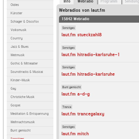
Info
Webradio
Programm
Sendun
Oldies
Webradios von laut.fm
Künstler
15842 Webradio
Schlager & Discofox
Sonstiges
Volksmusik
laut.fm stueckzahl8
Country
Jazz & Blues
Sonstiges
laut.fm hitradio-karlsruhe-1
Weltmusik
Gothic & Mittelalter
Sonstiges
Soundtracks & Musical
laut.fm hitradio-karlsruhe
Kinder-Musik
Bunt gemischt
Gay
laut.fm a-d-g
Christliche Musik
Gospel
Trance
laut.fm trancegalaxy
Meditation & Entspannung
Weihnachtsmusik
Sonstiges
Bunt gemischt
laut.fm mitch
Sonstiges