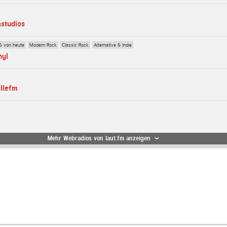
astudios
& von heute
Modern Rock
Classic Rock
Alternative & Indie
nyl
allefm
Mehr Webradios von laut.fm anzeigen