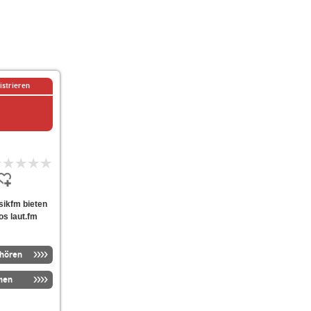
istrieren
usikfm bieten
os laut.fm
nhören
men