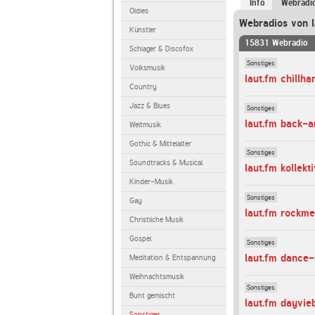
Info
Webradi
Oldies
Webradios von l
Künstler
15831 Webradio
Schlager & Discofox
Sonstiges
Volksmusik
laut.fm chillh
Country
Jazz & Blues
Sonstiges
laut.fm back-
Weltmusik
Gothic & Mittelalter
Sonstiges
Soundtracks & Musical
laut.fm kollekt
Kinder-Musik
Sonstiges
Gay
laut.fm rockm
Christliche Musik
Gospel
Sonstiges
laut.fm dance
Meditation & Entspannung
Weihnachtsmusik
Sonstiges
Bunt gemischt
laut.fm dayvie
Sonstiges