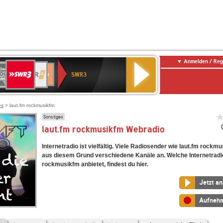
Anmelden / Reg
SWR3
0er
WDR
chlandfunk
SWR1
Deutschlandfunk
NDR
SWR3
0er
4
Baden-
Kultur
2
LDIE
Württemberg
NTENNE
es
> laut.fm rockmusikfm
Sonstiges
laut.fm rockmusikfm Webradio
Internetradio ist vielfältig. Viele Radiosender wie laut.fm rockm
aus diesem Grund verschiedene Kanäle an. Welche Internetradi
rockmusikfm anbietet, findest du hier.
Jetzt a
Aufneh