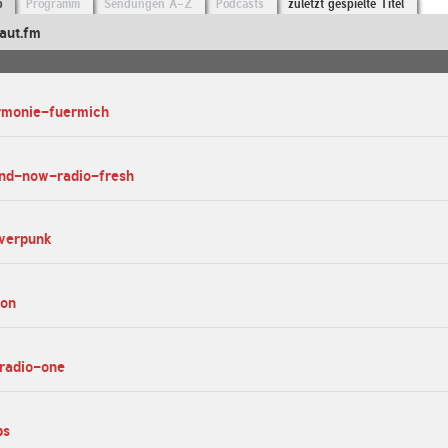
o
Programm
Sendungen A-Z
Podcasts
zuletzt gespielte Titel
aut.fm
armonie-fuermich
and-now-radio-fresh
iverpunk
eon
-radio-one
bs