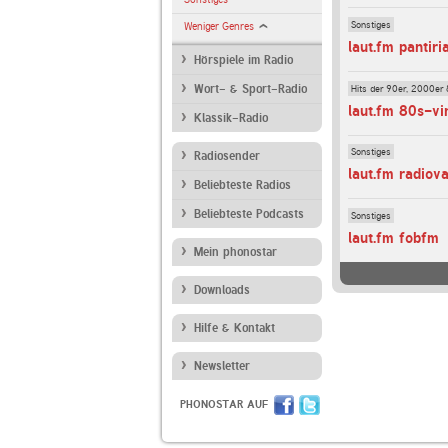
Sonstiges
Weniger Genres
laut.fm pantiri
Hörspiele im Radio
Hits der 90er, 2000er 
Wort- & Sport-Radio
laut.fm 80s-vi
Klassik-Radio
Sonstiges
Radiosender
laut.fm radiov
Beliebteste Radios
Beliebteste Podcasts
Sonstiges
laut.fm fobfm
Mein phonostar
Downloads
Hilfe & Kontakt
Newsletter
PHONOSTAR AUF