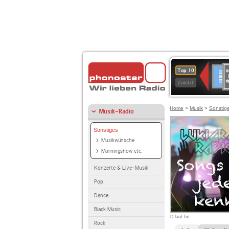
8
Deuts
Top 10
9
Zuletzt
O
A
Home
>
Musik
>
Sonstig
Musik-Radio
Sonstiges
Musikwünsche
Morningshow etc.
Konzerte & Live-Musik
Pop
Dance
Black Music
© laut.fm
Rock