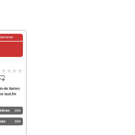
istrieren
io-de bieten
os laut.fm
nhören
men