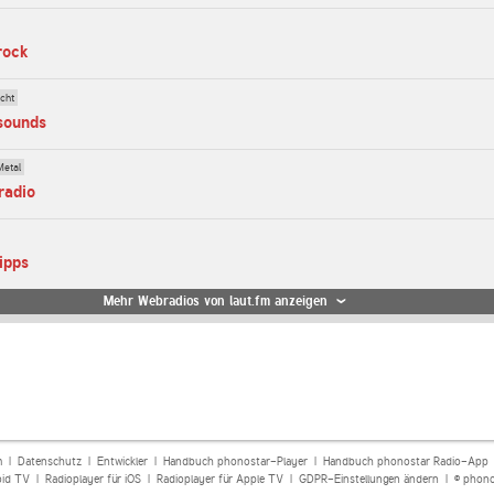
rock
cht
-sounds
Metal
radio
ipps
Mehr Webradios von laut.fm anzeigen
m
|
Datenschutz
|
Entwickler
|
Handbuch phonostar-Player
|
Handbuch phonostar Radio-App
oid TV
|
Radioplayer für iOS
|
Radioplayer für Apple TV
|
GDPR-Einstellungen ändern
| © phono