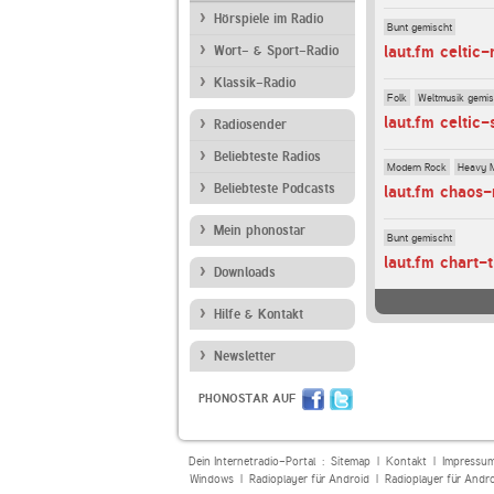
Hörspiele im Radio
Bunt gemischt
laut.fm celtic-
Wort- & Sport-Radio
Klassik-Radio
Folk
Weltmusik gemis
laut.fm celtic
Radiosender
Beliebteste Radios
Modern Rock
Heavy 
Beliebteste Podcasts
laut.fm chaos-
Mein phonostar
Bunt gemischt
laut.fm chart-t
Downloads
Hilfe & Kontakt
Newsletter
PHONOSTAR AUF
Dein Internetradio-Portal :
Sitemap
|
Kontakt
|
Impressu
Windows
|
Radioplayer für Android
|
Radioplayer für Andr