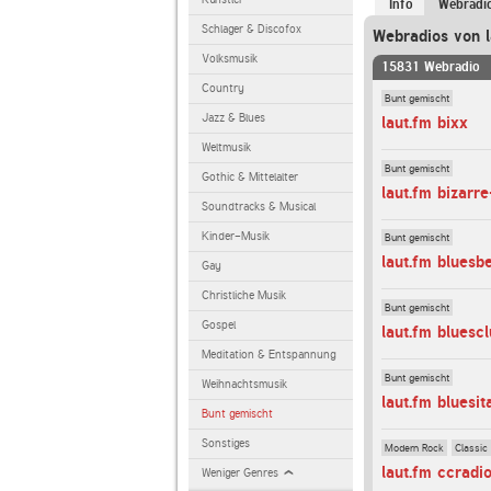
Info
Webradi
Schlager & Discofox
Webradios von l
Volksmusik
15831 Webradio
Country
Bunt gemischt
Jazz & Blues
laut.fm bixx
Weltmusik
Bunt gemischt
Gothic & Mittelalter
laut.fm bizarre
Soundtracks & Musical
Kinder-Musik
Bunt gemischt
laut.fm bluesb
Gay
Christliche Musik
Bunt gemischt
Gospel
laut.fm bluesc
Meditation & Entspannung
Bunt gemischt
Weihnachtsmusik
laut.fm bluesit
Bunt gemischt
Sonstiges
Modern Rock
Classic
laut.fm ccradi
Weniger Genres