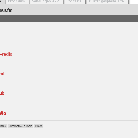
o
Programm
Sendungen A-Z
Podcasts
zuletzt gespielte Titel
aut.fm
-radio
eat
lub
alia
 Rock
Alternative & Indie
Blues
o