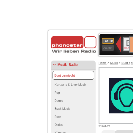
D
BR-
Top 10
Ku
KLAS
Zuletzt
Home
>
Musik
>
Bunt ge
Musik-Radio
Bunt gemischt
Konzerte & Live-Musik
Pop
Dance
Black Music
Rock
Oldies
© laut.fm
Künstler