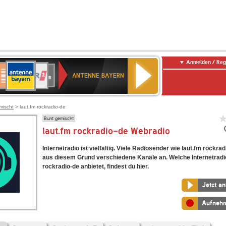
Anmelden / Reg
ANTENNE
eutschlandfunk
WDR
Deutschlandfunk
80er
SWR3
WDR
NDR
SWR
BAYERN
ANTENNE BAYERN
ltur
2
SIK
90er
4
2
Kultur
OLDIE
ANTENNE
mischt
> laut.fm rockradio-de
Bunt gemischt
laut.fm rockradio-de Webradio
Internetradio ist vielfältig. Viele Radiosender wie laut.fm rockrad
aus diesem Grund verschiedene Kanäle an. Welche Internetradi
rockradio-de anbietet, findest du hier.
Jetzt a
Aufneh