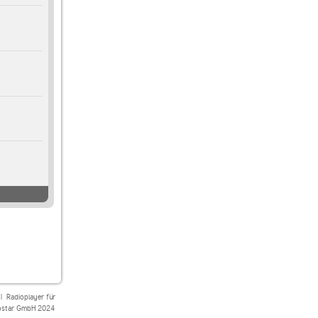
|
Radioplayer für
star GmbH 2024