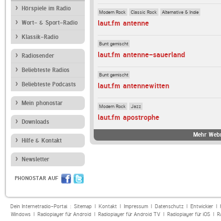
Hörspiele im Radio
Modern Rock
Classic Rock
Alternative & Indie
laut.fm antenne
Wort- & Sport-Radio
Klassik-Radio
Bunt gemischt
laut.fm antenne-sauerland
Radiosender
Beliebteste Radios
Bunt gemischt
Beliebteste Podcasts
laut.fm antennewitten
Mein phonostar
Modern Rock
Jazz
laut.fm apostrophe
Downloads
Mehr Webr
Hilfe & Kontakt
Newsletter
PHONOSTAR AUF
Dein Internetradio-Portal :
Sitemap
|
Kontakt
|
Impressum
|
Datenschutz
|
Entwickler
|
Windows
|
Radioplayer für Android
|
Radioplayer für Android TV
|
Radioplayer für iOS
|
R