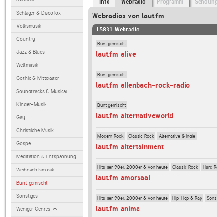
Info
Webradio
Programm
Sendun
Schlager & Discofox
Webradios von laut.fm
Volksmusik
15831 Webradio
Country
Bunt gemischt
Jazz & Blues
laut.fm alive
Weltmusik
Bunt gemischt
Gothic & Mittelalter
laut.fm allenbach-rock-radio
Soundtracks & Musical
Kinder-Musik
Bunt gemischt
laut.fm alternativeworld
Gay
Christliche Musik
Modern Rock
Classic Rock
Alternative & Indie
Gospel
laut.fm altertainment
Meditation & Entspannung
Hits der 90er, 2000er & von heute
Classic Rock
Hard R
Weihnachtsmusik
laut.fm amorsaal
Bunt gemischt
Sonstiges
Hits der 90er, 2000er & von heute
Hip-Hop & Rap
Sons
laut.fm anima
Weniger Genres