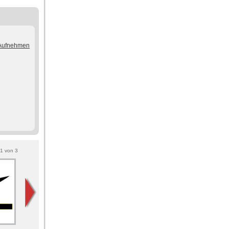
/Aufnehmen
1
von
3