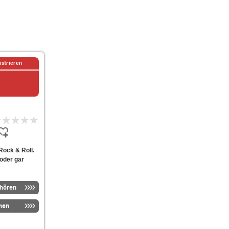
istrieren
Rock & Roll.
 oder gar
nhören
men