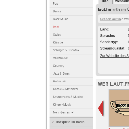
Info
Webradi
Pop
laut.fm rrth im 
Dance
Black Music
Sender: laut.fm
> Webr
Rock
Land
Oldies
Sprache
Sendertyp
Künstler
Streamqualität
Schlager & Discofox
Zur Website des 
Volksmusik
Country
Jazz & Blues
Weltmusik
WER LAUT.F
Gothic & Mittelalter
Soundtracks & Musical
Kinder-Musik
Mehr Genres
Hörspiele im Radio