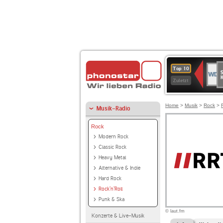
S
WDR
Top 10
Ku
2
Zuletzt
Home
>
Musik
>
Rock
>
Musik-Radio
Rock
Modern Rock
Classic Rock
Heavy Metal
Alternative & Indie
Hard Rock
Rock'n'Roll
Punk & Ska
© laut.fm
Konzerte & Live-Musik