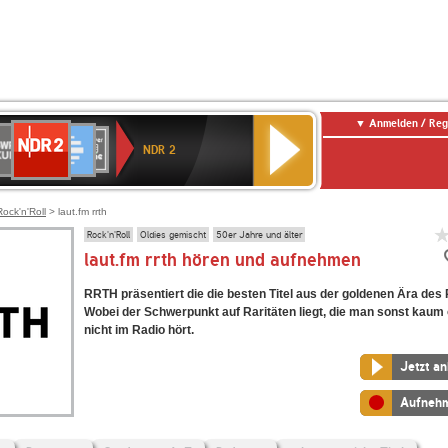
Anmelden / Reg
NDR
WR
Deutschlandfunk
SWR3
WDR
BR-
Deutschlandfunk
ANTENNE
80er
2
NDR 2
ltur
4
KLASSIK
Kultur
BAYERN
90er
OLDIE
ANTENNE
Rock'n'Roll
> laut.fm rrth
Rock'n'Roll
Oldies gemischt
50er Jahre und älter
laut.fm rrth hören und aufnehmen
RRTH präsentiert die die besten Titel aus der goldenen Ära des 
Wobei der Schwerpunkt auf Raritäten liegt, die man sonst kaum
nicht im Radio hört.
Jetzt a
Aufneh