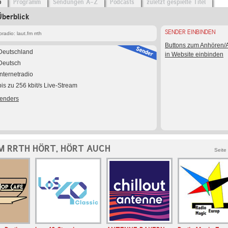
o
Programm
Sendungen A-Z
Podcasts
zuletzt gespielte Titel
Überblick
SENDER EINBINDEN
adio: laut.fm rrth
Buttons zum Anhören
Deutschland
in Website einbinden
Deutsch
Internetradio
bis zu 256 kbit/s Live-Stream
Senders
M RRTH HÖRT, HÖRT AUCH
Seite