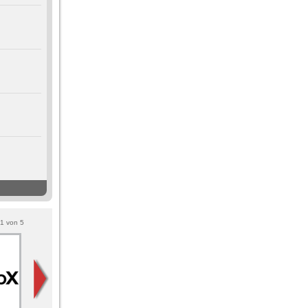
1
von
5