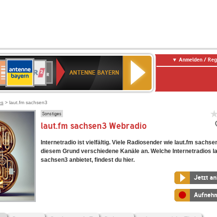
Anmelden / Reg
ANTENNE
eutschlandfunk
WDR
Deutschlandfunk
80er
SWR3
WDR
NDR
SWR
BAYERN
ANTENNE BAYERN
ltur
2
SIK
90er
4
2
Kultur
OLDIE
ANTENNE
es
> laut.fm sachsen3
Sonstiges
laut.fm sachsen3 Webradio
Internetradio ist vielfältig. Viele Radiosender wie laut.fm sachs
diesem Grund verschiedene Kanäle an. Welche Internetradios l
sachsen3 anbietet, findest du hier.
Jetzt a
Aufneh