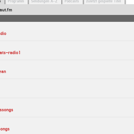
o
Programm
Sendungen A-Z
Podcasts
zuletzt gespielte Titel
aut.fm
adio
ats-radio1
ean
gssongs
songs