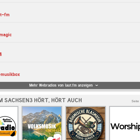
tt-fm
-magic
i
-musikbox
Mehr Webradios von laut.fm anzeigen
M SACHSEN3 HÖRT, HÖRT AUCH
Seite