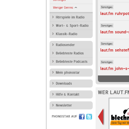
Sonstiges
Weniger Genres
laut.fm ruhrpo
Hörspiele im Radio
Sonstiges
Wort- & Sport-Radio
laut.fm sound
Klassik-Radio
Sonstiges
Radiosender
laut.fm sehsteff
Beliebteste Radios
Beliebteste Podcasts
Sonstiges
laut.fm john-s
Mein phonostar
Downloads
WER LAUT.F
Hilfe & Kontakt
Newsletter
PHONOSTAR AUF