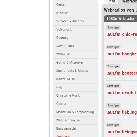
Info
Webradi
Oldies
Webradios von l
Künstler
15836 Webradio
Schlager & Discofox
Sonstiges
Volksmusik
laut.fm chic-r
Country
Jazz & Blues
Sonstiges
laut.fm bangbe
Weltmusik
Gothic & Mittelalter
Sonstiges
Soundtracks & Musical
laut.fm beatoc
Kinder-Musik
Sonstiges
Gay
laut.fm nexthit
Christliche Musik
Gospel
Sonstiges
laut.fm lieblin
Meditation & Entspannung
Weihnachtsmusik
Sonstiges
Bunt gemischt
laut.fm lieings
Sonstiges