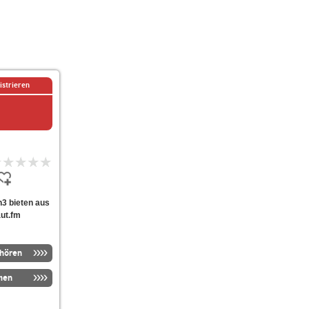
istrieren
en3 bieten aus
aut.fm
nhören
men