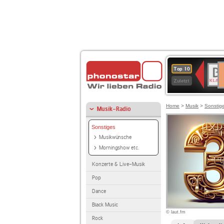
D
BR-
Top 10
Ku
KLAS
Zuletzt
Home
>
Musik
>
Sonstig
Musik-Radio
Sonstiges
Musikwünsche
Morningshow etc.
Konzerte & Live-Musik
Pop
Dance
Black Music
© laut.fm
Rock