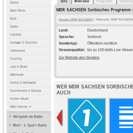
Info
Webradio
Programm
Sendun
Dance
MDR SACHSEN Sorbisches Programm i
Black Music
Rock
Sender: MDR SACHSEN
> Webradio: MDR SACHSEN 
Oldies
Land
Deutschland
Künstler
Sprache
Sorbisch
Schlager & Discofox
Sendertyp
Öffentlich-rechtlich
Streamqualität
bis zu 128 kbit/s Live-Strea
Volksmusik
Zur Website des Senders
Country
Jazz & Blues
Weltmusik
Gothic & Mittelalter
WER MDR SACHSEN SORBISCH
Soundtracks & Musical
AUCH
Kinder-Musik
Mehr Genres
Hörspiele im Radio
Wort- & Sport-Radio