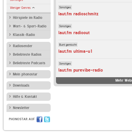
Sonstiges
Weniger Genres
laut.fm radioschmitz
Hörspiele im Radio
Sonstiges
Wort- & Sport-Radio
laut.fm radioout
Klassik-Radio
Bunt gemischt
Radiosender
laut.fm ultima-u1
Beliebteste Radios
Beliebteste Podcasts
Sonstiges
laut.fm purevibe-radio
Mein phonostar
Mehr Webr
Downloads
Hilfe & Kontakt
Newsletter
PHONOSTAR AUF