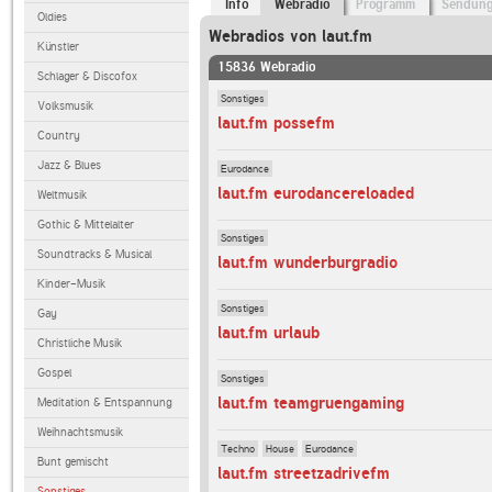
Info
Webradio
Programm
Sendun
Oldies
Webradios von laut.fm
Künstler
15836 Webradio
Schlager & Discofox
Sonstiges
Volksmusik
laut.fm possefm
Country
Jazz & Blues
Eurodance
laut.fm eurodancereloaded
Weltmusik
Gothic & Mittelalter
Sonstiges
Soundtracks & Musical
laut.fm wunderburgradio
Kinder-Musik
Sonstiges
Gay
laut.fm urlaub
Christliche Musik
Gospel
Sonstiges
laut.fm teamgruengaming
Meditation & Entspannung
Weihnachtsmusik
Techno
House
Eurodance
Bunt gemischt
laut.fm streetzadrivefm
Sonstiges