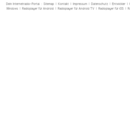
Dein Internetradio-Portal :
Sitemap
|
Kontakt
|
Impressum
|
Datenschutz
|
Entwickler
|
Windows
|
Radioplayer für Android
|
Radioplayer für Android TV
|
Radioplayer für iOS
|
R