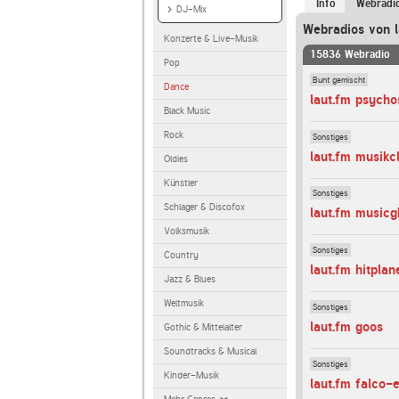
Info
Webradi
DJ-Mix
Webradios von l
Konzerte & Live-Musik
15836 Webradio
Pop
Bunt gemischt
Dance
laut.fm psych
Black Music
Rock
Sonstiges
laut.fm musikc
Oldies
Künstler
Sonstiges
Schlager & Discofox
laut.fm musicg
Volksmusik
Sonstiges
Country
laut.fm hitpla
Jazz & Blues
Weltmusik
Sonstiges
laut.fm goos
Gothic & Mittelalter
Soundtracks & Musical
Sonstiges
Kinder-Musik
laut.fm falco-