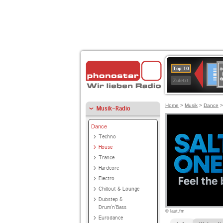
8
Deuts
Top 10
9
Zuletzt
O
A
Home
>
Musik
>
Dance
Musik-Radio
Dance
Techno
House
Trance
Hardcore
Electro
Chillout & Lounge
Dubstep &
Drum'n'Bass
© laut.fm
Eurodance