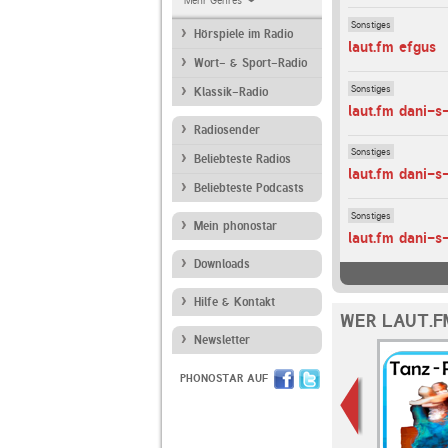
Mehr Genres
Sonstiges
Hörspiele im Radio
laut.fm efgus
Wort- & Sport-Radio
Sonstiges
Klassik-Radio
laut.fm dani-s
Radiosender
Sonstiges
Beliebteste Radios
laut.fm dani-
Beliebteste Podcasts
Sonstiges
Mein phonostar
laut.fm dani-
Downloads
Hilfe & Kontakt
WER LAUT.F
Newsletter
PHONOSTAR AUF