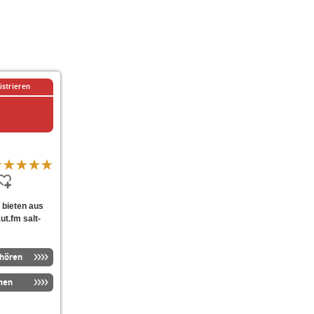
istrieren
e bieten aus
t.fm salt-
nhören
men