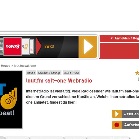
Anmelden / Reg
SWR3
0er
WDR
chlandfunk
NDR
BR-
SWR
SWR3
0er
4
2
KLASSIK
Kultur
LDIE
NTENNE
>
House
> laut.fm salt-one
House
Chillout & Lounge
Soul & Funk
laut.fm salt-one Webradio
Internetradio ist vielfältig. Viele Radiosender wie laut.fm salt-on
diesem Grund verschiedene Kanäle an. Welche Internetradios lau
one anbietet, findest du hier.
Jetzt a
Aufneh