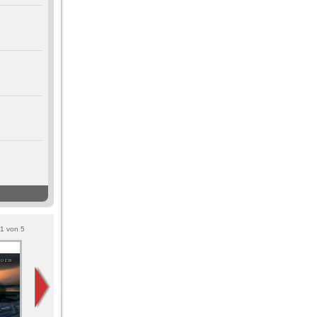
1
von
5