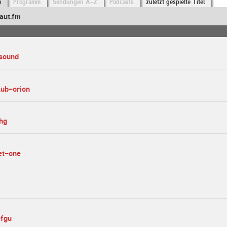
o
Programm
Sendungen A-Z
Podcasts
zuletzt gespielte Titel
aut.fm
osound
lub-orion
hg
net-one
efgu