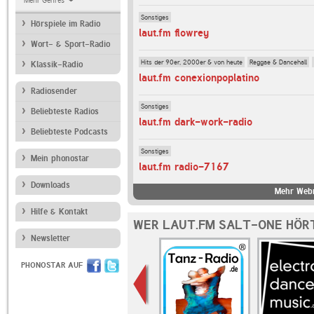
Mehr Genres
Sonstiges
Hörspiele im Radio
laut.fm flowrey
Wort- & Sport-Radio
Hits der 90er, 2000er & von heute
Reggae & Dancehall
Klassik-Radio
laut.fm conexionpoplatino
Radiosender
Sonstiges
Beliebteste Radios
laut.fm dark-work-radio
Beliebteste Podcasts
Sonstiges
Mein phonostar
laut.fm radio-7167
Downloads
Mehr Webr
Hilfe & Kontakt
WER LAUT.FM SALT-ONE HÖRT
Newsletter
PHONOSTAR AUF