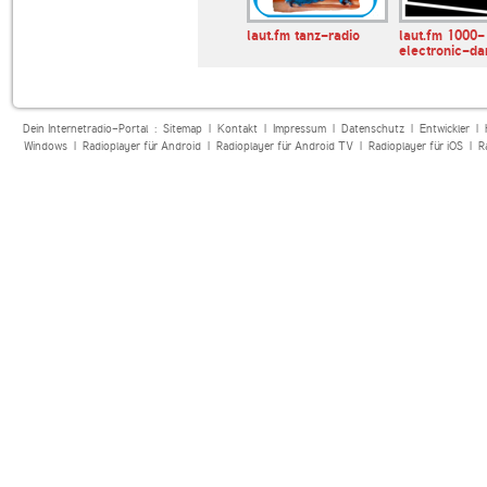
B! Electro
laut.fm
laut.fm tanz-radio
laut.fm 1000-
schwarzewelleradio
electronic-d
Dein Internetradio-Portal :
Sitemap
|
Kontakt
|
Impressum
|
Datenschutz
|
Entwickler
|
Windows
|
Radioplayer für Android
|
Radioplayer für Android TV
|
Radioplayer für iOS
|
R