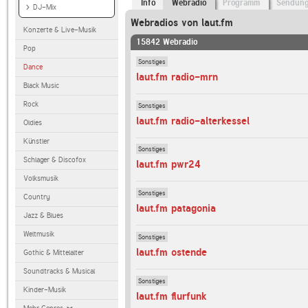
Info
Webradio
Programm
Sendun
DJ-Mix
Webradios von laut.fm
Konzerte & Live-Musik
15842 Webradio
Pop
Sonstiges
Dance
laut.fm radio-mrn
Black Music
Rock
Sonstiges
laut.fm radio-alterkessel
Oldies
Künstler
Sonstiges
Schlager & Discofox
laut.fm pwr24
Volksmusik
Sonstiges
Country
laut.fm patagonia
Jazz & Blues
Weltmusik
Sonstiges
laut.fm ostende
Gothic & Mittelalter
Soundtracks & Musical
Sonstiges
Kinder-Musik
laut.fm flurfunk