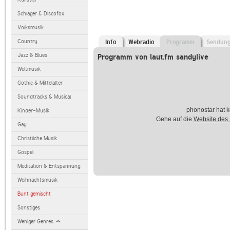
Schlager & Discofox
Volksmusik
Country
Info
Webradio
Programm
Sendun
Jazz & Blues
Programm von laut.fm sandylive
Weltmusik
Gothic & Mittelalter
Soundtracks & Musical
phonostar hat k
Kinder-Musik
Gehe auf die
Website des
Gay
Christliche Musik
Gospel
Meditation & Entspannung
Weihnachtsmusik
Bunt gemischt
Sonstiges
Weniger Genres