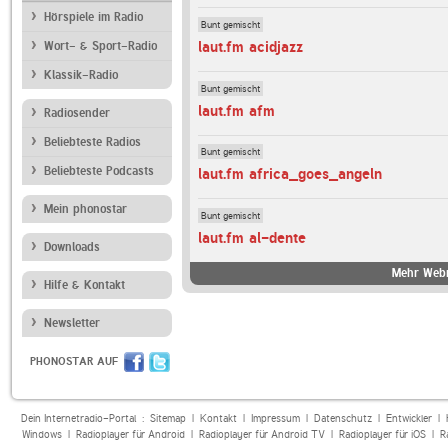
Hörspiele im Radio
Bunt gemischt
laut.fm acidjazz
Wort- & Sport-Radio
Klassik-Radio
Bunt gemischt
laut.fm afm
Radiosender
Beliebteste Radios
Bunt gemischt
Beliebteste Podcasts
laut.fm africa_goes_angeln
Mein phonostar
Bunt gemischt
laut.fm al-dente
Downloads
Mehr Webr
Hilfe & Kontakt
Newsletter
PHONOSTAR AUF
Dein Internetradio-Portal :
Sitemap
|
Kontakt
|
Impressum
|
Datenschutz
|
Entwickler
|
Windows
|
Radioplayer für Android
|
Radioplayer für Android TV
|
Radioplayer für iOS
|
R