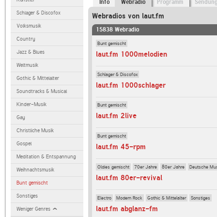
Info
Webradio
Programm
Sendun
Schlager & Discofox
Webradios von laut.fm
Volksmusik
15838 Webradio
Country
Bunt gemischt
Jazz & Blues
laut.fm 1000melodien
Weltmusik
Schlager & Discofox
Gothic & Mittelalter
laut.fm 1000schlager
Soundtracks & Musical
Kinder-Musik
Bunt gemischt
laut.fm 2live
Gay
Christliche Musik
Bunt gemischt
Gospel
laut.fm 45-rpm
Meditation & Entspannung
Oldies gemischt
70er Jahre
80er Jahre
Deutsche Mu
Weihnachtsmusik
laut.fm 80er-revival
Bunt gemischt
Sonstiges
Electro
Modern Rock
Gothic & Mittelalter
Sonstiges
laut.fm abglanz-fm
Weniger Genres