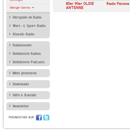
ver Radio
Ballermann Radio
80er 90er OLDIE
Radio Paloma
ANTENNE
Weniger Genres
Hörspiele im Radio
Wort- & Sport-Radio
Klassik-Radio
Radiosender
Beliebteste Radios
Beliebteste Podcasts
Mein phonostar
Downloads
Hilfe & Kontakt
Newsletter
PHONOSTAR AUF