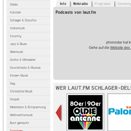
Info
Webradio
Programm
Sendun
Oldies
Podcasts von laut.fm
Künstler
Schlager & Discofox
Volksmusik
Country
phonostar hat k
Jazz & Blues
Gehe auf die
Website des
Weltmusik
Gothic & Mittelalter
Soundtracks & Musical
Kinder-Musik
Gay
WER LAUT.FM SCHLAGER-DEL
Christliche Musik
Gospel
Meditation & Entspannung
Weihnachtsmusik
Bunt gemischt
Sonstiges