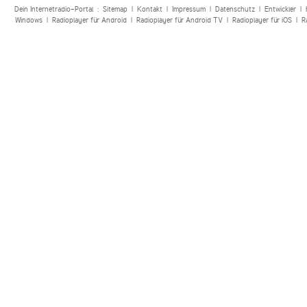
Dein Internetradio-Portal :
Sitemap
|
Kontakt
|
Impressum
|
Datenschutz
|
Entwickler
|
Windows
|
Radioplayer für Android
|
Radioplayer für Android TV
|
Radioplayer für iOS
|
R