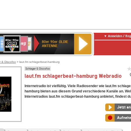
Anmelden / Reg
80er
eutschlandfunk
SWR3
WDR
SWR
80er 90er OLDIE
90er
4
Kultur
ANTENNE
OLDIE
ANTENNE
r & Discofox
> laut.fm schlagerbeat-hamburg
Schlager & Discofox
laut.fm schlagerbeat-hamburg Webradio
Internetradio ist vielfältig. Viele Radiosender wie laut.fm schlag
hamburg bieten aus diesem Grund verschiedene Kanäle an. We
Internetradios laut.fm schlagerbeat-hamburg anbietet, findest du
Jetzt a
Aufneh