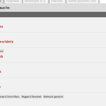
o
Programm
Sendungen A-Z
Podcasts
zuletzt gespielte Titel
aut.fm
ko
sworldmix
cht
olk
k
w
step & Drum'n'Bass
Reggae & Dancehall
Weltmusik gemischt