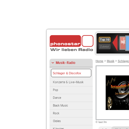
D
NDR
Top 10
2
Zuletzt
Home
>
Musik
>
Schlage
Musik-Radio
Schlager & Discofox
Konzerte & Live-Musik
Pop
Dance
Black Music
Rock
Oldies
© laut.fm
Künstler