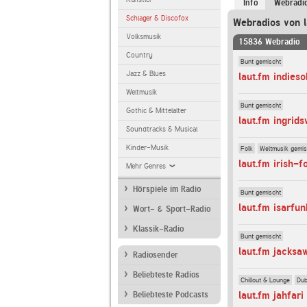
Info
Webradi
Schlager & Discofox
Webradios von l
Volksmusik
15836 Webradio
Country
Bunt gemischt
Jazz & Blues
laut.fm indieso
Weltmusik
Bunt gemischt
Gothic & Mittelalter
laut.fm ingrid
Soundtracks & Musical
Kinder-Musik
Folk
Weltmusik gemis
laut.fm irish-f
Mehr Genres
Hörspiele im Radio
Bunt gemischt
laut.fm isarfun
Wort- & Sport-Radio
Klassik-Radio
Bunt gemischt
laut.fm jacksa
Radiosender
Beliebteste Radios
Chillout & Lounge
Dub
laut.fm jahfari
Beliebteste Podcasts