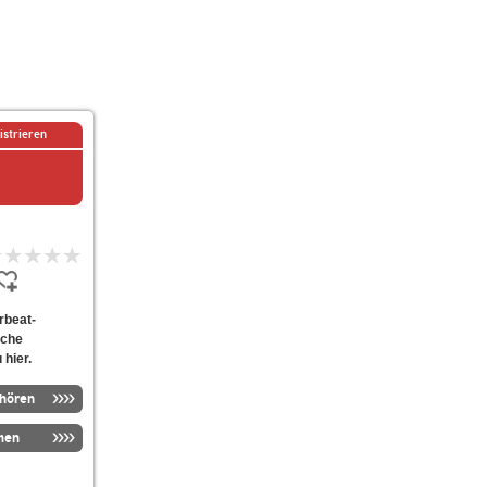
istrieren
erbeat-
lche
 hier.
nhören
men