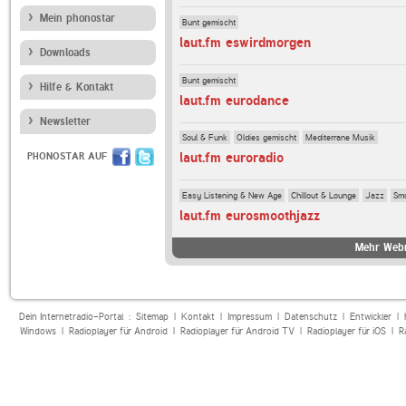
Mein phonostar
Bunt gemischt
laut.fm eswirdmorgen
Downloads
Bunt gemischt
Hilfe & Kontakt
laut.fm eurodance
Newsletter
Soul & Funk
Oldies gemischt
Mediterrane Musik
laut.fm euroradio
PHONOSTAR AUF
Easy Listening & New Age
Chillout & Lounge
Jazz
Sm
laut.fm eurosmoothjazz
Mehr Webr
Dein Internetradio-Portal :
Sitemap
|
Kontakt
|
Impressum
|
Datenschutz
|
Entwickler
|
Windows
|
Radioplayer für Android
|
Radioplayer für Android TV
|
Radioplayer für iOS
|
R