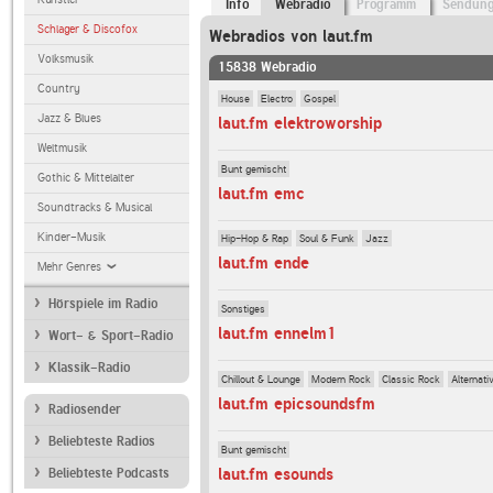
Info
Webradio
Programm
Sendun
Schlager & Discofox
Webradios von laut.fm
Volksmusik
15838 Webradio
Country
House
Electro
Gospel
Jazz & Blues
laut.fm elektroworship
Weltmusik
Bunt gemischt
Gothic & Mittelalter
laut.fm emc
Soundtracks & Musical
Kinder-Musik
Hip-Hop & Rap
Soul & Funk
Jazz
laut.fm ende
Mehr Genres
Hörspiele im Radio
Sonstiges
laut.fm ennelm1
Wort- & Sport-Radio
Klassik-Radio
Chillout & Lounge
Modern Rock
Classic Rock
Alternati
laut.fm epicsoundsfm
Radiosender
Beliebteste Radios
Bunt gemischt
laut.fm esounds
Beliebteste Podcasts