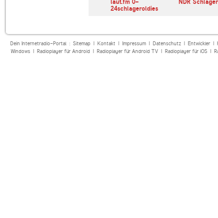
e
SR 3 Saarlandwelle
laut.fm 0-
NDR Schlager
24schlageroldies
Dein Internetradio-Portal :
Sitemap
|
Kontakt
|
Impressum
|
Datenschutz
|
Entwickler
|
Windows
|
Radioplayer für Android
|
Radioplayer für Android TV
|
Radioplayer für iOS
|
R