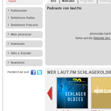
Info
Webradio
Programm
Sendun
Klassik
Podcasts von laut.fm
Radiosender
Beliebteste Radios
Beliebteste Podcasts
phonostar hat k
Mein phonostar
Gehe auf die
Website des
Downloads
Hilfe & Kontakt
Newsletter
WER LAUT.FM SCHLAGEROLDIE
PHONOSTAR AUF