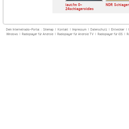
e
SR 3 Saarlandwelle
laut.fm 0-
NDR Schlager
24schlageroldies
Dein Internetradio-Portal :
Sitemap
|
Kontakt
|
Impressum
|
Datenschutz
|
Entwickler
|
Windows
|
Radioplayer für Android
|
Radioplayer für Android TV
|
Radioplayer für iOS
|
R