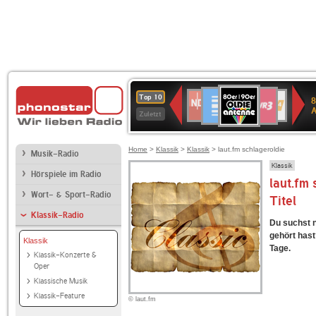
80er
Deutschlandfunk
SWR3
NDR
WDR
SWR
Top 10
8
90er
2
4
Kultur
Zuletzt
OLDIE
ANTENNE
Home
>
Klassik
>
Klassik
> laut.fm schlageroldie
Musik-Radio
Klassik
Hörspiele im Radio
laut.fm 
Wort- & Sport-Radio
Titel
Klassik-Radio
Du suchst n
gehört hast?
Klassik
Tage.
Klassik-Konzerte &
Oper
Klassische Musik
Klassik-Feature
© laut.fm