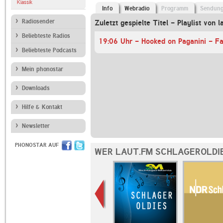
Klassik
Info
Webradio
Programm
Sendun
Radiosender
Zuletzt gespielte Titel - Playlist von l
Beliebteste Radios
19:06 Uhr - Hooked on Paganini - F
Beliebteste Podcasts
Mein phonostar
Downloads
Hilfe & Kontakt
Newsletter
PHONOSTAR AUF
WER LAUT.FM SCHLAGEROLDIE