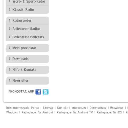
Wort- & Sport-Radio
Klassik-Radio
Radiosender
Beliebteste Radios
Beliebteste Podcasts
Mein phonostar
Downloads
Hilfe & Kontakt
Newsletter
PHONOSTAR AUF
Dein Internetradio-Portal :
Sitemap
|
Kontakt
|
Impressum
|
Datenschutz
|
Entwickler
|
Windows
|
Radioplayer für Android
|
Radioplayer für Android TV
|
Radioplayer für iOS
|
R