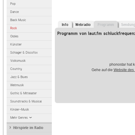
Pop
Dance
Black Music
Info
Webradio
Programm
Sendun
Rock
Programm von laut.fm schluckfrequen
Oldies
Künstler
Schlager & Discofox
Volksmusik
phonostar hat k
Country
Gehe auf die
Website des
Jazz & Blues
Weltmusik
Gothic & Mittelalter
Soundtracks & Musical
Kinder-Musik
Mehr Genres
Hörspiele im Radio