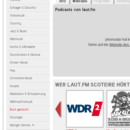
Info
Webradio
Programm
Sendun
Schlager & Discofox
Podcasts von laut.fm
Volksmusik
Country
Jazz & Blues
Weltmusik
phonostar hat k
Gehe auf die
Website des
Gothic & Mittelalter
Soundtracks & Musical
Kinder-Musik
Gay
Christliche Musik
WER LAUT.FM SCOTEIRE HÖRT
Gospel
Meditation & Entspannung
Weihnachtsmusik
Bunt gemischt
Sonstiges
Weniger Genres