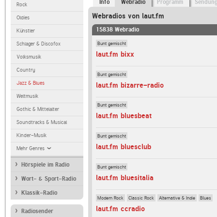
Info
Webradio
Programm
Sendun
Rock
Webradios von laut.fm
Oldies
15838 Webradio
Künstler
Bunt gemischt
Schlager & Discofox
laut.fm bixx
Volksmusik
Country
Bunt gemischt
Jazz & Blues
laut.fm bizarre-radio
Weltmusik
Bunt gemischt
Gothic & Mittelalter
laut.fm bluesbeat
Soundtracks & Musical
Kinder-Musik
Bunt gemischt
laut.fm bluesclub
Mehr Genres
Hörspiele im Radio
Bunt gemischt
laut.fm bluesitalia
Wort- & Sport-Radio
Klassik-Radio
Modern Rock
Classic Rock
Alternative & Indie
Blues
laut.fm ccradio
Radiosender