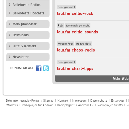
Beliebteste Radios
Bunt gemischt
laut.fm celtic-rock
Beliebteste Podcasts
Mein phonostar
Folk
Weltmusik gemischt
laut.fm celtic-sounds
Downloads
Modern Rock
Heavy Metal
Hilfe & Kontakt
laut.fm chaos-radio
Newsletter
Bunt gemischt
laut.fm chart-tipps
PHONOSTAR AUF
Mehr Webr
Dein Internetradio-Portal :
Sitemap
|
Kontakt
|
Impressum
|
Datenschutz
|
Entwickler
|
Windows
|
Radioplayer für Android
|
Radioplayer für Android TV
|
Radioplayer für iOS
|
R