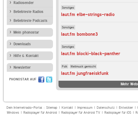
Radiosender
Sonstiges
Beliebteste Radios
laut.fm elbe-strings-radio
Beliebteste Podcasts
Sonstiges
Mein phonostar
laut.fm bombone3
Downloads
Sonstiges
laut.fm blocki-black-panther
Hilfe & Kontakt
Folk
Weltmusik gemischt
Newsletter
laut.fm jungfraeiskfunk
PHONOSTAR AUF
Mehr Webr
Dein Internetradio-Portal :
Sitemap
|
Kontakt
|
Impressum
|
Datenschutz
|
Entwickler
|
Windows
|
Radioplayer für Android
|
Radioplayer für Android TV
|
Radioplayer für iOS
|
R