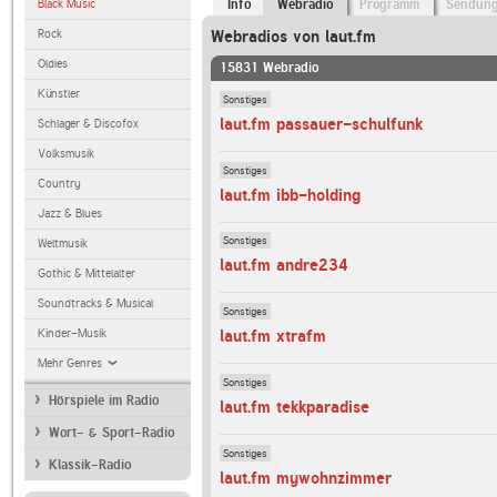
Black Music
Info
Webradio
Programm
Sendun
Rock
Webradios von laut.fm
Oldies
15831 Webradio
Künstler
Sonstiges
laut.fm passauer-schulfunk
Schlager & Discofox
Volksmusik
Sonstiges
Country
laut.fm ibb-holding
Jazz & Blues
Sonstiges
Weltmusik
laut.fm andre234
Gothic & Mittelalter
Soundtracks & Musical
Sonstiges
Kinder-Musik
laut.fm xtrafm
Mehr Genres
Sonstiges
Hörspiele im Radio
laut.fm tekkparadise
Wort- & Sport-Radio
Sonstiges
Klassik-Radio
laut.fm mywohnzimmer