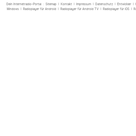
Dein Internetradio-Portal :
Sitemap
|
Kontakt
|
Impressum
|
Datenschutz
|
Entwickler
|
Windows
|
Radioplayer für Android
|
Radioplayer für Android TV
|
Radioplayer für iOS
|
R