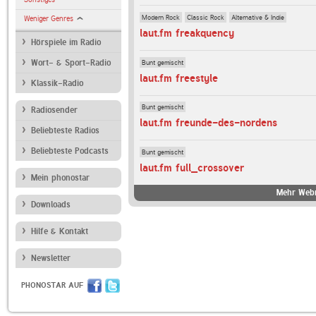
Modern Rock
Classic Rock
Alternative & Indie
Weniger Genres
laut.fm freakquency
Hörspiele im Radio
Bunt gemischt
Wort- & Sport-Radio
laut.fm freestyle
Klassik-Radio
Bunt gemischt
Radiosender
laut.fm freunde-des-nordens
Beliebteste Radios
Beliebteste Podcasts
Bunt gemischt
laut.fm full_crossover
Mein phonostar
Mehr Webr
Downloads
Hilfe & Kontakt
Newsletter
PHONOSTAR AUF