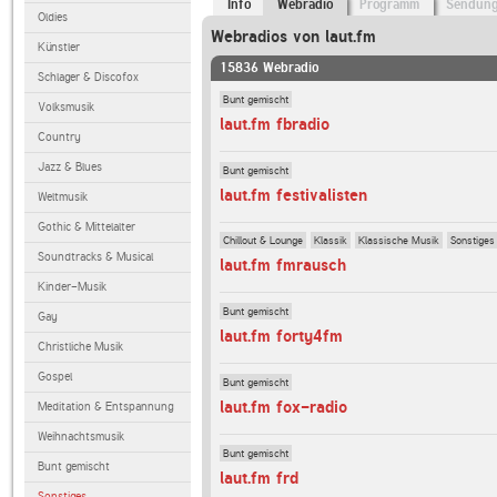
Info
Webradio
Programm
Sendun
Oldies
Webradios von laut.fm
Künstler
15836 Webradio
Schlager & Discofox
Bunt gemischt
Volksmusik
laut.fm fbradio
Country
Jazz & Blues
Bunt gemischt
laut.fm festivalisten
Weltmusik
Gothic & Mittelalter
Chillout & Lounge
Klassik
Klassische Musik
Sonstiges
Soundtracks & Musical
laut.fm fmrausch
Kinder-Musik
Bunt gemischt
Gay
laut.fm forty4fm
Christliche Musik
Gospel
Bunt gemischt
laut.fm fox-radio
Meditation & Entspannung
Weihnachtsmusik
Bunt gemischt
Bunt gemischt
laut.fm frd
Sonstiges