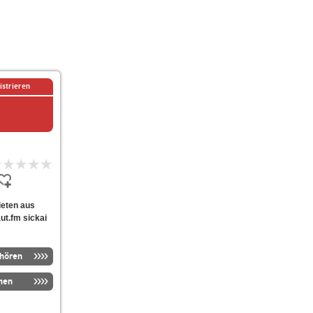
istrieren
bieten aus
ut.fm sickai
nhören
men