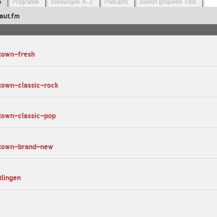
o
Programm
Sendungen A-Z
Podcasts
zuletzt gespielte Titel
aut.fm
-town-fresh
town-classic-rock
-town-classic-pop
-town-brand-new
tlingen