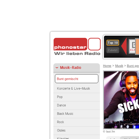
D
BR-
Top 10
Ku
KLAS
Zuletzt
Home
>
Musik
>
Bunt ge
Musik-Radio
Bunt gemischt
Konzerte & Live-Musik
Pop
Dance
Black Music
Rock
Oldies
© laut.fm
Künstler