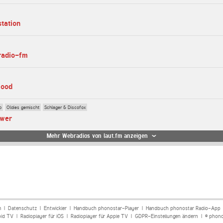
station
yradio-fm
mood
p
Oldies gemischt
Schlager & Discofox
ower
Mehr Webradios von laut.fm anzeigen
m
|
Datenschutz
|
Entwickler
|
Handbuch phonostar-Player
|
Handbuch phonostar Radio-App
oid TV
|
Radioplayer für iOS
|
Radioplayer für Apple TV
|
GDPR-Einstellungen ändern
| © phono