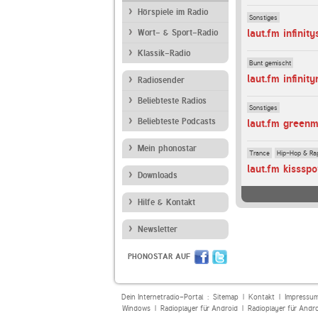
Hörspiele im Radio
Sonstiges
laut.fm infinity
Wort- & Sport-Radio
Klassik-Radio
Bunt gemischt
laut.fm infinit
Radiosender
Beliebteste Radios
Sonstiges
Beliebteste Podcasts
laut.fm green
Mein phonostar
Trance
Hip-Hop & Ra
laut.fm kisssp
Downloads
Hilfe & Kontakt
Newsletter
PHONOSTAR AUF
Dein Internetradio-Portal :
Sitemap
|
Kontakt
|
Impressu
Windows
|
Radioplayer für Android
|
Radioplayer für Andr