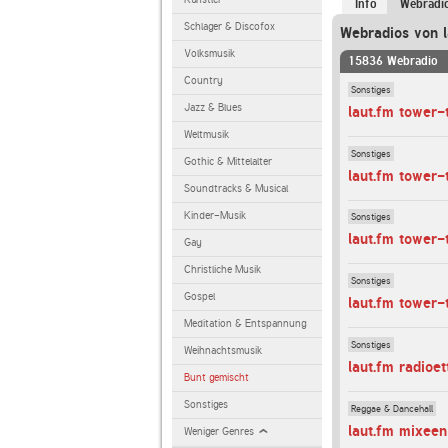
Info
Webradi
Schlager & Discofox
Webradios von l
Volksmusik
15836 Webradio
Country
Sonstiges
Jazz & Blues
laut.fm tower
Weltmusik
Sonstiges
Gothic & Mittelalter
laut.fm tower-
Soundtracks & Musical
Kinder-Musik
Sonstiges
laut.fm tower
Gay
Christliche Musik
Sonstiges
Gospel
laut.fm tower
Meditation & Entspannung
Sonstiges
Weihnachtsmusik
laut.fm radioet
Bunt gemischt
Sonstiges
Reggae & Dancehall
laut.fm mixeen
Weniger Genres