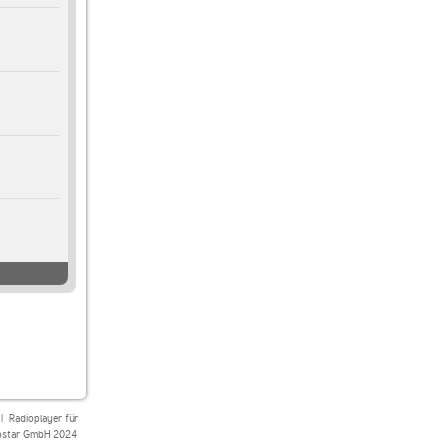
|
Radioplayer für
star GmbH 2024