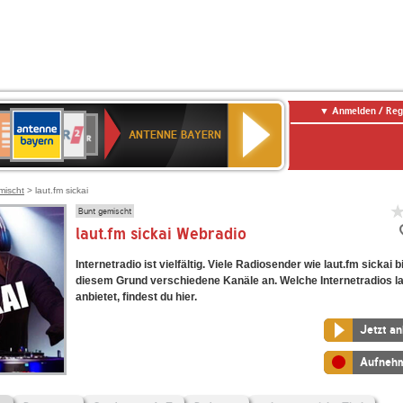
Anmelden / Reg
ANTENNE
eutschlandfunk
WDR
Deutschlandfunk
80er
SWR3
WDR
NDR
SWR
BAYERN
ANTENNE BAYERN
ltur
2
SIK
90er
4
2
Kultur
OLDIE
ANTENNE
mischt
> laut.fm sickai
Bunt gemischt
laut.fm sickai Webradio
Internetradio ist vielfältig. Viele Radiosender wie laut.fm sickai 
diesem Grund verschiedene Kanäle an. Welche Internetradios la
anbietet, findest du hier.
Jetzt a
Aufneh