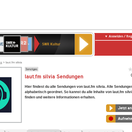
Anmelden / Reg
SWR
DR
NDR
ENNE
80er
SWR3
WDR
BR-
Deutschlandfunk
Deutschlandfunk
Kultur
SWR Kultur
2
ERN
90er
4
KLASSIK
Kultur
OLDIE
ANTENNE
es
> laut.fm silvia
Sonstiges
laut.fm silvia Sendungen
Hier findest du alle Sendungen von laut.fm silvia. Alle Sendunge
alphabetisch geordnet. So kannst du alle Inhalte von laut.fm silv
finden und weitere Informationen erhalten.
Jetzt a
Aufneh