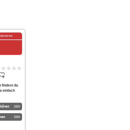
istrieren
n findest du
ia einfach
nhören
men