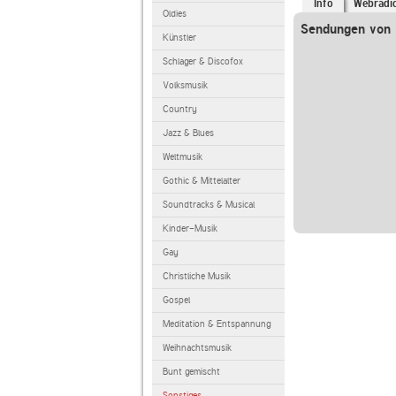
Info
Webradi
Oldies
Sendungen von l
Künstler
Schlager & Discofox
Volksmusik
Country
Jazz & Blues
Weltmusik
Gothic & Mittelalter
Soundtracks & Musical
Kinder-Musik
Gay
Christliche Musik
Gospel
Meditation & Entspannung
Weihnachtsmusik
Bunt gemischt
Sonstiges