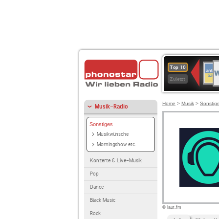
W
ANT
Top 10
2
BAY
Zuletzt
Home
>
Musik
>
Sonstig
Musik-Radio
Sonstiges
Musikwünsche
Morningshow etc.
Konzerte & Live-Musik
Pop
Dance
Black Music
© laut.fm
Rock