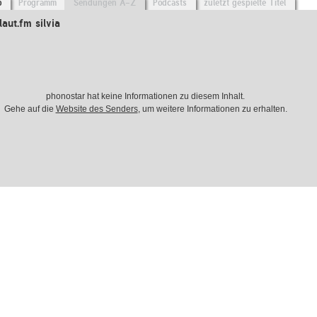
o
Programm
Sendungen A-Z
Podcasts
zuletzt gespielte Titel
aut.fm silvia
phonostar hat keine Informationen zu diesem Inhalt.
Gehe auf die
Website des Senders
, um weitere Informationen zu erhalten.