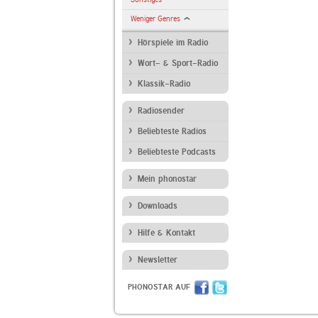
Weniger Genres
Hörspiele im Radio
Wort- & Sport-Radio
Klassik-Radio
Radiosender
Beliebteste Radios
Beliebteste Podcasts
Mein phonostar
Downloads
Hilfe & Kontakt
Newsletter
PHONOSTAR AUF