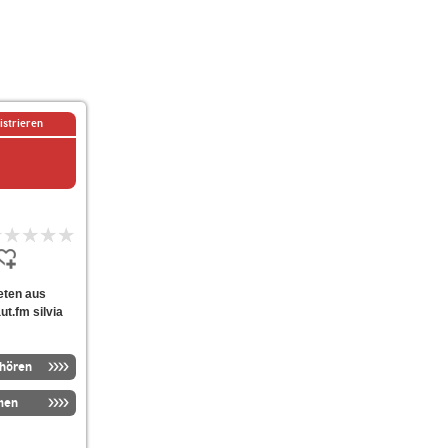
istrieren
ieten aus
t.fm silvia
nhören
men