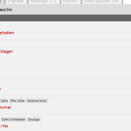
o
Programm
Sendungen A-Z
Podcasts
zuletzt gespielte Titel
aut.fm
elodien
chlager
m
 Jahre
80er Jahre
Deutsche Musik
evival
Gothic & Mittelalter
Sonstiges
z-fm