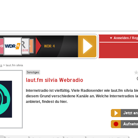
Anmelden / Reg
WDR
WR3
BR-
Deutschlandfunk
NDR
Deutschlandfunk
SWR
4
WDR 4
KLASSIK
2
Kultur
Kultur
E
ENNE
es
> laut.fm silvia
Sonstiges
laut.fm silvia Webradio
Internetradio ist vielfältig. Viele Radiosender wie laut.fm silvia b
diesem Grund verschiedene Kanäle an. Welche Internetradios lau
anbietet, findest du hier.
Jetzt a
Aufneh