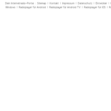
Dein Internetradio-Portal :
Sitemap
|
Kontakt
|
Impressum
|
Datenschutz
|
Entwickler
|
Windows
|
Radioplayer für Android
|
Radioplayer für Android TV
|
Radioplayer für iOS
|
R