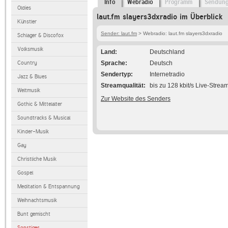
Info
Webradio
Programm
Sendun
Oldies
laut.fm slayers3dxradio im Überblick
Künstler
Sender: laut.fm
> Webradio: laut.fm slayers3dxradio
Schlager & Discofox
Volksmusik
Land
Deutschland
Country
Sprache
Deutsch
Sendertyp
Internetradio
Jazz & Blues
Streamqualität
bis zu 128 kbit/s Live-Strea
Weltmusik
Zur Website des Senders
Gothic & Mittelalter
Soundtracks & Musical
Kinder-Musik
Gay
Christliche Musik
Gospel
Meditation & Entspannung
Weihnachtsmusik
Bunt gemischt
Sonstiges