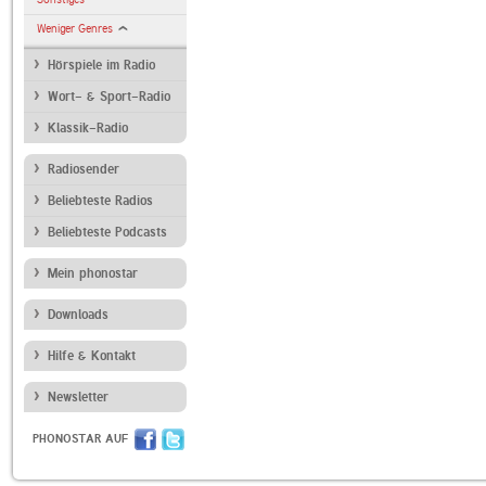
Weniger Genres
Hörspiele im Radio
Wort- & Sport-Radio
Klassik-Radio
Radiosender
Beliebteste Radios
Beliebteste Podcasts
Mein phonostar
Downloads
Hilfe & Kontakt
Newsletter
PHONOSTAR AUF