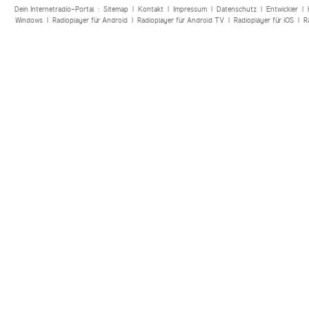
Dein Internetradio-Portal :
Sitemap
|
Kontakt
|
Impressum
|
Datenschutz
|
Entwickler
|
Windows
|
Radioplayer für Android
|
Radioplayer für Android TV
|
Radioplayer für iOS
|
R