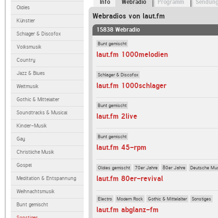
Info
Webradio
Programm
Sendun
Oldies
Webradios von laut.fm
Künstler
15838 Webradio
Schlager & Discofox
Bunt gemischt
Volksmusik
laut.fm 1000melodien
Country
Jazz & Blues
Schlager & Discofox
laut.fm 1000schlager
Weltmusik
Gothic & Mittelalter
Bunt gemischt
Soundtracks & Musical
laut.fm 2live
Kinder-Musik
Bunt gemischt
Gay
laut.fm 45-rpm
Christliche Musik
Gospel
Oldies gemischt
70er Jahre
80er Jahre
Deutsche Mu
laut.fm 80er-revival
Meditation & Entspannung
Weihnachtsmusik
Electro
Modern Rock
Gothic & Mittelalter
Sonstiges
Bunt gemischt
laut.fm abglanz-fm
Sonstiges