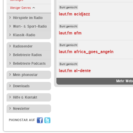
Bunt gemischt
Weniger Genres
laut.fm acidjazz
Hörspiele im Radio
Bunt gemischt
Wort- & Sport-Radio
laut.fm afm
Klassik-Radio
Bunt gemischt
Radiosender
laut.fm africa_goes_angeln
Beliebteste Radios
Beliebteste Podcasts
Bunt gemischt
laut.fm al-dente
Mein phonostar
Mehr Webr
Downloads
Hilfe & Kontakt
Newsletter
PHONOSTAR AUF