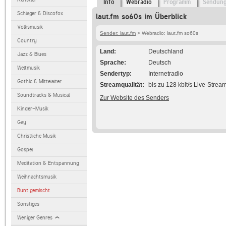
Info
Webradio
Programm
Sendun
Schlager & Discofox
laut.fm so60s im Überblick
Volksmusik
Sender: laut.fm
> Webradio: laut.fm so60s
Country
Land
Deutschland
Jazz & Blues
Sprache
Deutsch
Weltmusik
Sendertyp
Internetradio
Gothic & Mittelalter
Streamqualität
bis zu 128 kbit/s Live-Strea
Soundtracks & Musical
Zur Website des Senders
Kinder-Musik
Gay
Christliche Musik
Gospel
Meditation & Entspannung
Weihnachtsmusik
Bunt gemischt
Sonstiges
Weniger Genres