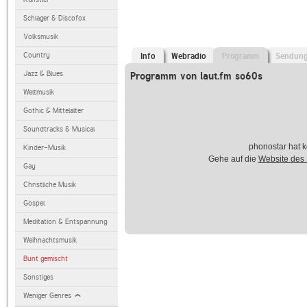
Schlager & Discofox
Volksmusik
Country
Info
Webradio
Programm
Sendun
Jazz & Blues
Programm von laut.fm so60s
Weltmusik
Gothic & Mittelalter
Soundtracks & Musical
phonostar hat k
Kinder-Musik
Gehe auf die
Website des
Gay
Christliche Musik
Gospel
Meditation & Entspannung
Weihnachtsmusik
Bunt gemischt
Sonstiges
Weniger Genres