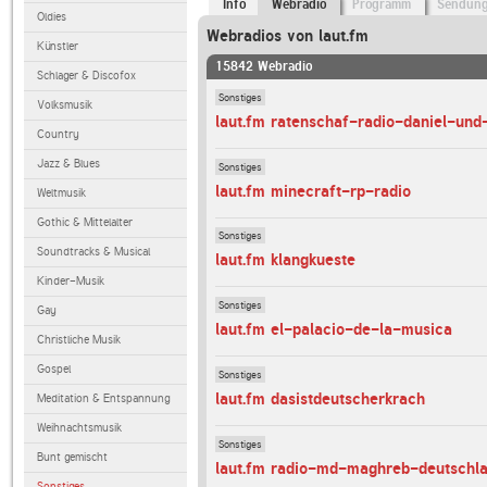
Info
Webradio
Programm
Sendun
Oldies
Webradios von laut.fm
Künstler
15842 Webradio
Schlager & Discofox
Sonstiges
Volksmusik
laut.fm ratenschaf-radio-daniel-und
Country
Jazz & Blues
Sonstiges
laut.fm minecraft-rp-radio
Weltmusik
Gothic & Mittelalter
Sonstiges
Soundtracks & Musical
laut.fm klangkueste
Kinder-Musik
Sonstiges
Gay
laut.fm el-palacio-de-la-musica
Christliche Musik
Gospel
Sonstiges
laut.fm dasistdeutscherkrach
Meditation & Entspannung
Weihnachtsmusik
Sonstiges
Bunt gemischt
laut.fm radio-md-maghreb-deutschl
Sonstiges