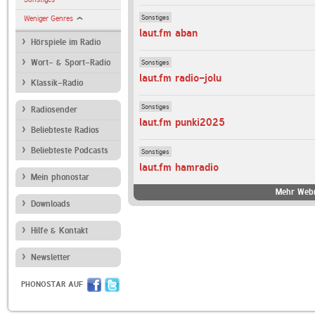
Sonstiges
Weniger Genres
laut.fm aban
Hörspiele im Radio
Sonstiges
Wort- & Sport-Radio
laut.fm radio-jolu
Klassik-Radio
Sonstiges
Radiosender
laut.fm punki2025
Beliebteste Radios
Beliebteste Podcasts
Sonstiges
laut.fm hamradio
Mein phonostar
Mehr Webr
Downloads
Hilfe & Kontakt
Newsletter
PHONOSTAR AUF