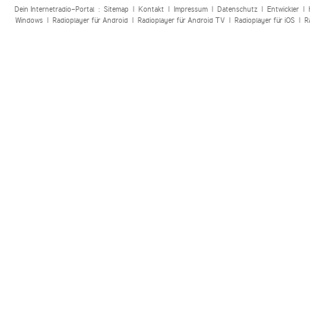
Dein Internetradio-Portal :
Sitemap
|
Kontakt
|
Impressum
|
Datenschutz
|
Entwickler
|
Windows
|
Radioplayer für Android
|
Radioplayer für Android TV
|
Radioplayer für iOS
|
R