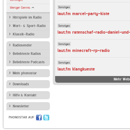
Sonstiges
Weniger Genres
laut.fm marcel-party-kiste
Hörspiele im Radio
Sonstiges
Wort- & Sport-Radio
laut.fm ratenschaf-radio-daniel-und
Klassik-Radio
Sonstiges
Radiosender
laut.fm minecraft-rp-radio
Beliebteste Radios
Beliebteste Podcasts
Sonstiges
laut.fm klangkueste
Mein phonostar
Mehr Webr
Downloads
Hilfe & Kontakt
Newsletter
PHONOSTAR AUF