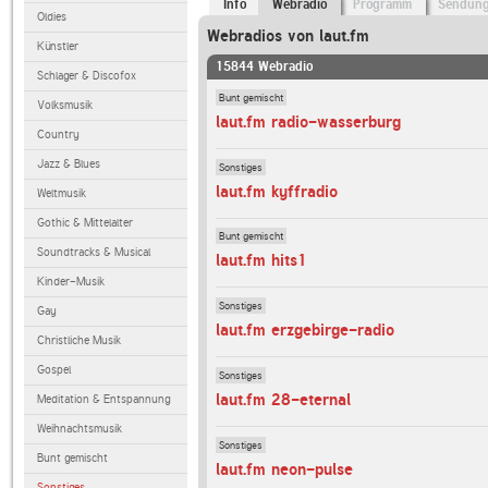
Info
Webradio
Programm
Sendun
Oldies
Webradios von laut.fm
Künstler
15844 Webradio
Schlager & Discofox
Bunt gemischt
Volksmusik
laut.fm radio-wasserburg
Country
Jazz & Blues
Sonstiges
laut.fm kyffradio
Weltmusik
Gothic & Mittelalter
Bunt gemischt
Soundtracks & Musical
laut.fm hits1
Kinder-Musik
Sonstiges
Gay
laut.fm erzgebirge-radio
Christliche Musik
Gospel
Sonstiges
laut.fm 28-eternal
Meditation & Entspannung
Weihnachtsmusik
Sonstiges
Bunt gemischt
laut.fm neon-pulse
Sonstiges