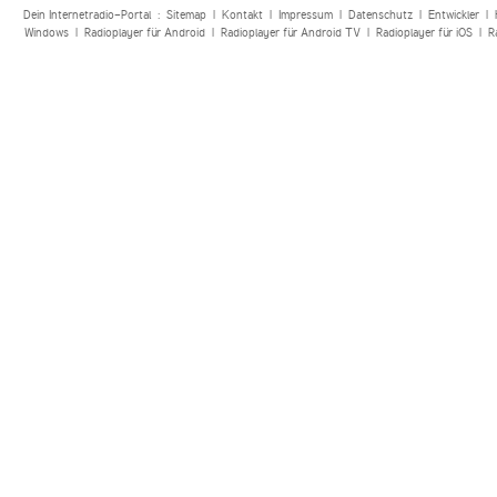
Dein Internetradio-Portal :
Sitemap
|
Kontakt
|
Impressum
|
Datenschutz
|
Entwickler
|
Windows
|
Radioplayer für Android
|
Radioplayer für Android TV
|
Radioplayer für iOS
|
R