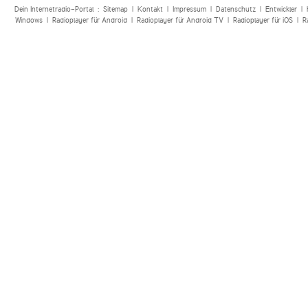
Dein Internetradio-Portal :
Sitemap
|
Kontakt
|
Impressum
|
Datenschutz
|
Entwickler
|
Windows
|
Radioplayer für Android
|
Radioplayer für Android TV
|
Radioplayer für iOS
|
R