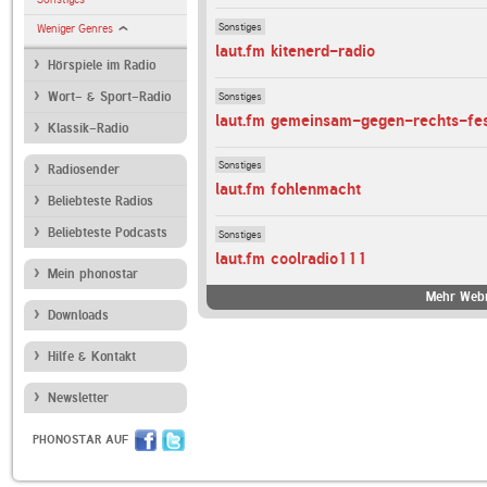
Sonstiges
Weniger Genres
laut.fm kitenerd-radio
Hörspiele im Radio
Sonstiges
Wort- & Sport-Radio
laut.fm gemeinsam-gegen-rechts-fes
Klassik-Radio
Sonstiges
Radiosender
laut.fm fohlenmacht
Beliebteste Radios
Beliebteste Podcasts
Sonstiges
laut.fm coolradio111
Mein phonostar
Mehr Webr
Downloads
Hilfe & Kontakt
Newsletter
PHONOSTAR AUF