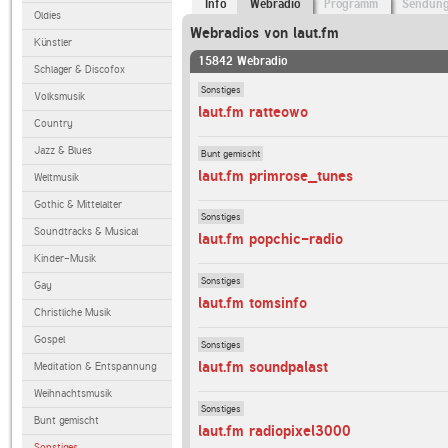
Info
Webradio
Programm
Sendun
Oldies
Webradios von laut.fm
Künstler
15842 Webradio
Schlager & Discofox
Sonstiges
Volksmusik
laut.fm ratteowo
Country
Jazz & Blues
Bunt gemischt
laut.fm primrose_tunes
Weltmusik
Gothic & Mittelalter
Sonstiges
Soundtracks & Musical
laut.fm popchic-radio
Kinder-Musik
Sonstiges
Gay
laut.fm tomsinfo
Christliche Musik
Gospel
Sonstiges
laut.fm soundpalast
Meditation & Entspannung
Weihnachtsmusik
Sonstiges
Bunt gemischt
laut.fm radiopixel3000
Sonstiges