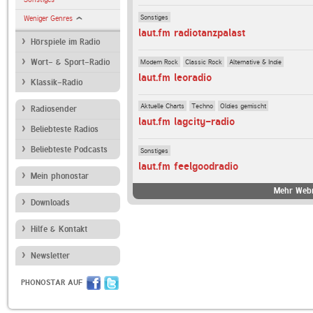
Sonstiges
Weniger Genres
laut.fm radiotanzpalast
Hörspiele im Radio
Modern Rock
Classic Rock
Alternative & Indie
Wort- & Sport-Radio
laut.fm leoradio
Klassik-Radio
Aktuelle Charts
Techno
Oldies gemischt
Radiosender
laut.fm lagcity-radio
Beliebteste Radios
Beliebteste Podcasts
Sonstiges
laut.fm feelgoodradio
Mein phonostar
Mehr Webr
Downloads
Hilfe & Kontakt
Newsletter
PHONOSTAR AUF