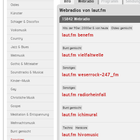
Info
Webradio
Programm
Sendun
Oldies
Webradios von laut.fm
Künstler
15842 Webradio
Schlager & Discofox
Hits der 90er, 2000er & von heute
Oldies gemischt
Volksmusik
laut.fm benefm
Country
Jazz & Blues
Bunt gemischt
laut.fm vielfaltwelle
Weltmusik
Gothic & Mittelalter
Sonstiges
Soundtracks & Musical
laut.fm weserrock-247_fm
Kinder-Musik
Sonstiges
Gay
laut.fm radiorheinfall
Christliche Musik
Gospel
Bunt gemischt
laut.fm ichimural
Meditation & Entspannung
Weihnachtsmusik
Techno
Hardcore
Bunt gemischt
laut.fm hivomusic
Sonstiges