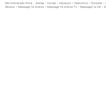
Dein Internetradio-Portal :
Sitemap
|
Kontakt
|
Impressum
|
Datenschutz
|
Entwickler
|
Windows
|
Radioplayer für Android
|
Radioplayer für Android TV
|
Radioplayer für iOS
|
R