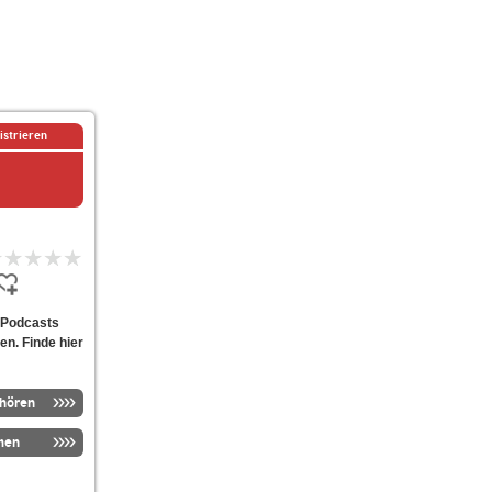
istrieren
n Podcasts
en. Finde hier
nhören
men