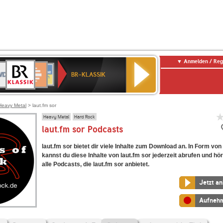
Anmelden / Reg
BR-
DR
Deutschlandfunk
3
Deutschlandfunk
80er
NDR
ANTENNE
SWR
KLASSIK
BR-KLASSIK
Kultur
90er
2
BAYERN
Kultur
OLDIE
ANTENNE
Heavy Metal
> laut.fm sor
Heavy Metal
Hard Rock
laut.fm sor Podcasts
laut.fm sor bietet dir viele Inhalte zum Download an. In Form vo
kannst du diese Inhalte von laut.fm sor jederzeit abrufen und hör
alle Podcasts, die laut.fm sor anbietet.
Jetzt a
Aufneh