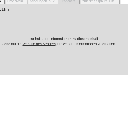
o
Programm
Sendungen A-Z
Podcasts
zuletzt gespielte Titel
ut.fm
phonostar hat keine Informationen zu diesem Inhalt.
Gehe auf die
Website des Senders
, um weitere Informationen zu erhalten.