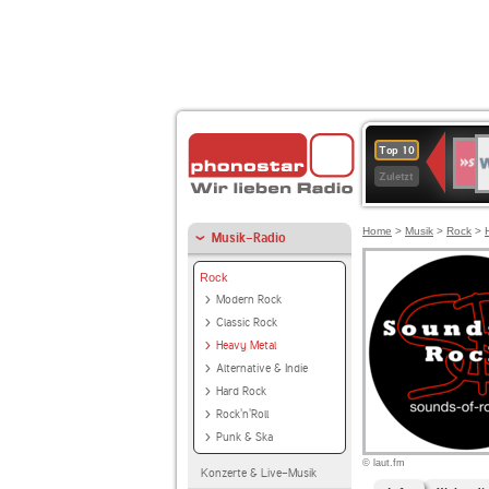
W
SWR
Top 10
4
Zuletzt
Home
>
Musik
>
Rock
>
Musik-Radio
Rock
Modern Rock
Classic Rock
Heavy Metal
Alternative & Indie
Hard Rock
Rock'n'Roll
Punk & Ska
© laut.fm
Konzerte & Live-Musik