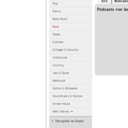
Info
Webradi
Pop
Podcasts von la
Dance
Black Music
Rock
Oldies
Künstler
Schlager & Discofox
Volksmusik
Country
Jazz & Blues
Weltmusik
Gothic & Mittelalter
Soundtracks & Musical
Kinder-Musik
Mehr Genres
Hörspiele im Radio