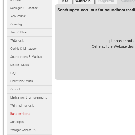
Info
Webradio
Programm
Sendun
Schlager & Discofox
Sendungen von laut.fm soundbeatsrad
Volksmusik
Country
Jazz & Blues
Weltmusik
phonostar hat k
Gehe auf die
Website des
Gothic & Mittelalter
Soundtracks & Musical
Kinder-Musik
Gay
Christliche Musik
Gospel
Meditation & Entspannung
Weihnachtsmusik
Bunt gemischt
Sonstiges
Weniger Genres