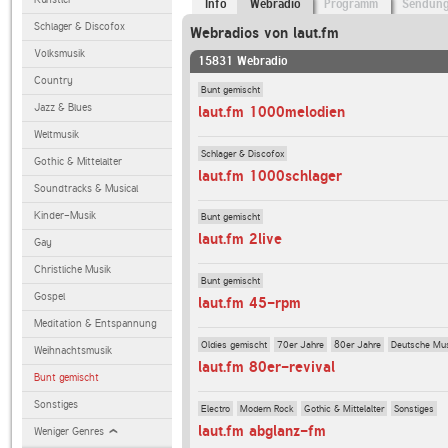
Info
Webradio
Programm
Sendun
Schlager & Discofox
Webradios von laut.fm
Volksmusik
15831 Webradio
Country
Bunt gemischt
Jazz & Blues
laut.fm 1000melodien
Weltmusik
Schlager & Discofox
Gothic & Mittelalter
laut.fm 1000schlager
Soundtracks & Musical
Kinder-Musik
Bunt gemischt
laut.fm 2live
Gay
Christliche Musik
Bunt gemischt
Gospel
laut.fm 45-rpm
Meditation & Entspannung
Oldies gemischt
70er Jahre
80er Jahre
Deutsche Mu
Weihnachtsmusik
laut.fm 80er-revival
Bunt gemischt
Sonstiges
Electro
Modern Rock
Gothic & Mittelalter
Sonstiges
laut.fm abglanz-fm
Weniger Genres