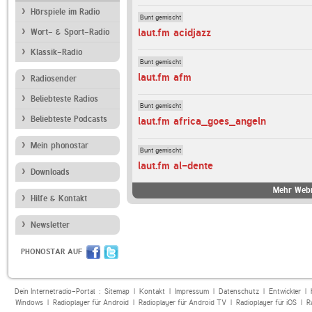
Hörspiele im Radio
Bunt gemischt
laut.fm acidjazz
Wort- & Sport-Radio
Klassik-Radio
Bunt gemischt
laut.fm afm
Radiosender
Beliebteste Radios
Bunt gemischt
Beliebteste Podcasts
laut.fm africa_goes_angeln
Mein phonostar
Bunt gemischt
laut.fm al-dente
Downloads
Mehr Webr
Hilfe & Kontakt
Newsletter
PHONOSTAR AUF
Dein Internetradio-Portal :
Sitemap
|
Kontakt
|
Impressum
|
Datenschutz
|
Entwickler
|
Windows
|
Radioplayer für Android
|
Radioplayer für Android TV
|
Radioplayer für iOS
|
R