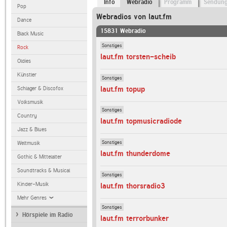
Info
Webradio
Programm
Sendun
Pop
Webradios von laut.fm
Dance
15831 Webradio
Black Music
Sonstiges
Rock
laut.fm torsten-scheib
Oldies
Künstler
Sonstiges
laut.fm topup
Schlager & Discofox
Volksmusik
Sonstiges
Country
laut.fm topmusicradiode
Jazz & Blues
Sonstiges
Weltmusik
laut.fm thunderdome
Gothic & Mittelalter
Soundtracks & Musical
Sonstiges
Kinder-Musik
laut.fm thorsradio3
Mehr Genres
Sonstiges
Hörspiele im Radio
laut.fm terrorbunker