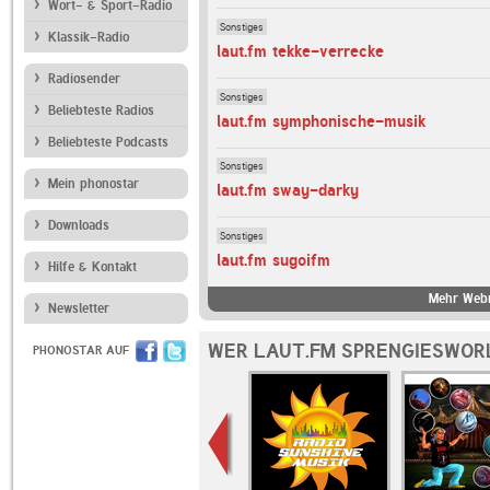
Wort- & Sport-Radio
Sonstiges
Klassik-Radio
laut.fm tekke-verrecke
Radiosender
Sonstiges
Beliebteste Radios
laut.fm symphonische-musik
Beliebteste Podcasts
Sonstiges
Mein phonostar
laut.fm sway-darky
Downloads
Sonstiges
laut.fm sugoifm
Hilfe & Kontakt
Mehr Webr
Newsletter
WER LAUT.FM SPRENGIESWOR
PHONOSTAR AUF