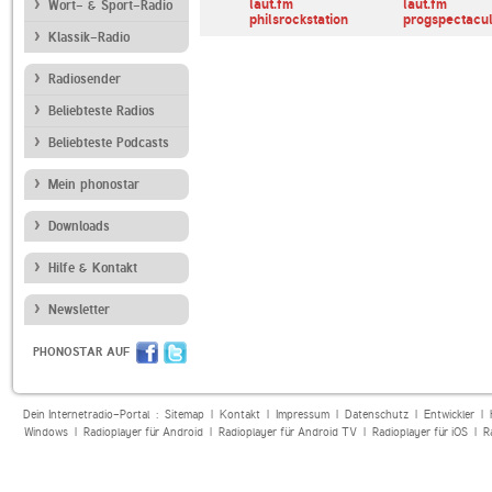
Bayern 3
laut.fm
laut.fm
Wort- & Sport-Radio
philsrockstation
progspectacu
Klassik-Radio
Radiosender
Beliebteste Radios
Beliebteste Podcasts
Mein phonostar
Downloads
Hilfe & Kontakt
Newsletter
PHONOSTAR AUF
Dein Internetradio-Portal :
Sitemap
|
Kontakt
|
Impressum
|
Datenschutz
|
Entwickler
|
Windows
|
Radioplayer für Android
|
Radioplayer für Android TV
|
Radioplayer für iOS
|
R