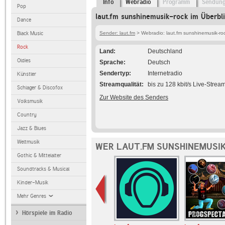
Info
Webradio
Programm
Sendun
Pop
laut.fm sunshinemusik-rock im Überbl
Dance
Black Music
Sender: laut.fm
> Webradio: laut.fm sunshinemusik-ro
Rock
Land
Deutschland
Oldies
Sprache
Deutsch
Sendertyp
Internetradio
Künstler
Streamqualität
bis zu 128 kbit/s Live-Strea
Schlager & Discofox
Zur Website des Senders
Volksmusik
Country
Jazz & Blues
Weltmusik
WER LAUT.FM SUNSHINEMUSI
Gothic & Mittelalter
Soundtracks & Musical
Kinder-Musik
Mehr Genres
Hörspiele im Radio