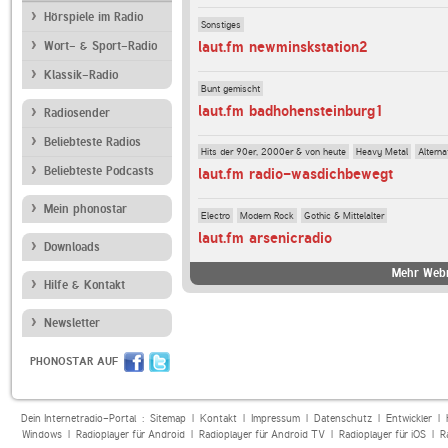
Hörspiele im Radio
Sonstiges
laut.fm newminskstation2
Wort- & Sport-Radio
Klassik-Radio
Bunt gemischt
laut.fm badhohensteinburg1
Radiosender
Beliebteste Radios
Hits der 90er, 2000er & von heute
Heavy Metal
Alterna
Beliebteste Podcasts
laut.fm radio-wasdichbewegt
Mein phonostar
Electro
Modern Rock
Gothic & Mittelalter
laut.fm arsenicradio
Downloads
Mehr Webr
Hilfe & Kontakt
Newsletter
PHONOSTAR AUF
Dein Internetradio-Portal :
Sitemap
|
Kontakt
|
Impressum
|
Datenschutz
|
Entwickler
|
Windows
|
Radioplayer für Android
|
Radioplayer für Android TV
|
Radioplayer für iOS
|
R