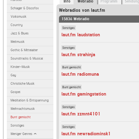
Info
Webradio
Programm
Sendun
Schlager & Discofox
Webradios von laut.fm
Volksmusik
15836 Webradio
Country
Sonstiges
Jazz & Blues
laut.fm laudstation
Weltmusik
Sonstiges
Gothic & Mittelalter
laut.fm strahinja
Soundtracks & Musical
Kinder-Musik
Bunt gemischt
laut.fm radiomuna
Gay
Christliche Musik
Bunt gemischt
Gospel
laut.fm gamingstation
Meditation & Entspannung
Sonstiges
Weihnachtsmusik
laut.fm zzmnt4101
Bunt gemischt
Sonstiges
Sonstiges
laut.fm newradiominsk1
Weniger Genres