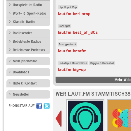
Hörspiele im Radio
Hip-Hop & Rap
laut.fm berlinrap
Wort- & Sport-Radio
Klassik-Radio
Sonstiges
laut.fm best_of_80s
Radiosender
Beliebteste Radios
Bunt gemischt
Beliebteste Podcasts
laut.fm betafm
Mein phonostar
Dubstep & Drum'n'Bass
Reggae & Dancehall
laut.fm big-up
Downloads
Mehr Webr
Hilfe & Kontakt
WER LAUT.FM STAMMTISCH38
Newsletter
PHONOSTAR AUF