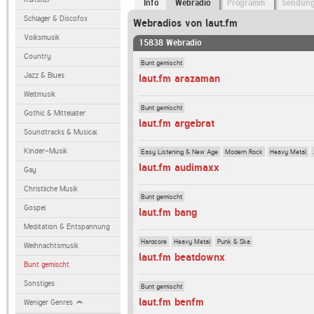
Info
Webradio
Programm
Sendun
Schlager & Discofox
Webradios von laut.fm
Volksmusik
15838 Webradio
Country
Bunt gemischt
Jazz & Blues
laut.fm arazaman
Weltmusik
Bunt gemischt
Gothic & Mittelalter
laut.fm argebrat
Soundtracks & Musical
Kinder-Musik
Easy Listening & New Age
Modern Rock
Heavy Metal
laut.fm audimaxx
Gay
Christliche Musik
Bunt gemischt
Gospel
laut.fm bang
Meditation & Entspannung
Hardcore
Heavy Metal
Punk & Ska
Weihnachtsmusik
laut.fm beatdownx
Bunt gemischt
Sonstiges
Bunt gemischt
laut.fm benfm
Weniger Genres