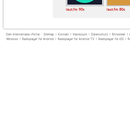
laut.fm 90s
laut.fm 80s
Dein Internetradio-Portal :
Sitemap
|
Kontakt
|
Impressum
|
Datenschutz
|
Entwickler
|
Windows
|
Radioplayer für Android
|
Radioplayer für Android TV
|
Radioplayer für iOS
|
R