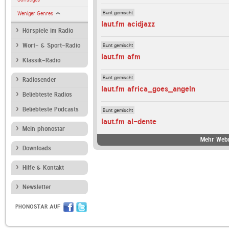
Bunt gemischt
Weniger Genres
laut.fm acidjazz
Hörspiele im Radio
Bunt gemischt
Wort- & Sport-Radio
laut.fm afm
Klassik-Radio
Bunt gemischt
Radiosender
laut.fm africa_goes_angeln
Beliebteste Radios
Beliebteste Podcasts
Bunt gemischt
laut.fm al-dente
Mein phonostar
Mehr Webr
Downloads
Hilfe & Kontakt
Newsletter
PHONOSTAR AUF