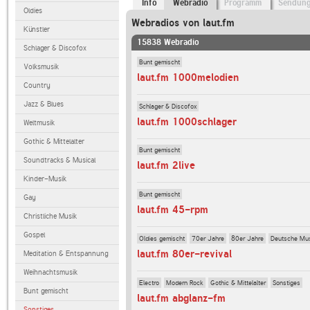
Info
Webradio
Programm
Sendun
Oldies
Webradios von laut.fm
Künstler
15838 Webradio
Schlager & Discofox
Bunt gemischt
Volksmusik
laut.fm 1000melodien
Country
Jazz & Blues
Schlager & Discofox
laut.fm 1000schlager
Weltmusik
Gothic & Mittelalter
Bunt gemischt
Soundtracks & Musical
laut.fm 2live
Kinder-Musik
Bunt gemischt
Gay
laut.fm 45-rpm
Christliche Musik
Gospel
Oldies gemischt
70er Jahre
80er Jahre
Deutsche Mu
laut.fm 80er-revival
Meditation & Entspannung
Weihnachtsmusik
Electro
Modern Rock
Gothic & Mittelalter
Sonstiges
Bunt gemischt
laut.fm abglanz-fm
Sonstiges