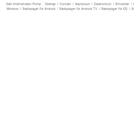
Dein Internetradio-Portal :
Sitemap
|
Kontakt
|
Impressum
|
Datenschutz
|
Entwickler
|
Windows
|
Radioplayer für Android
|
Radioplayer für Android TV
|
Radioplayer für iOS
|
R