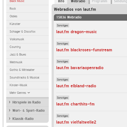
Black Music
Info
Webradio
Programm
Sendun
Rock
Webradios von laut.fm
Oldies
15836 Webradio
Künstler
Sonstiges
laut.fm dragon-music
Schlager & Discofox
Volksmusik
Sonstiges
Country
laut.fm blackroses-funstream
Jazz & Blues
Sonstiges
Weltmusik
laut.fm bavariaopenradio
Gothic & Mittelalter
Soundtracks & Musical
Sonstiges
Kinder-Musik
laut.fm elbland-radio
Mehr Genres
Sonstiges
Hörspiele im Radio
laut.fm charthits-fm
Wort- & Sport-Radio
Sonstiges
Klassik-Radio
laut.fm vielfaltwelle2