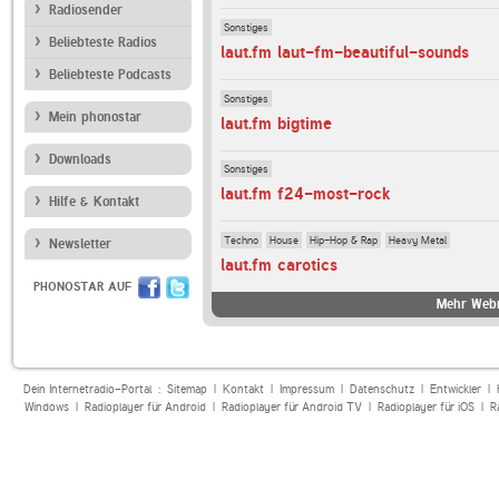
Radiosender
Sonstiges
Beliebteste Radios
laut.fm laut-fm-beautiful-sounds
Beliebteste Podcasts
Sonstiges
Mein phonostar
laut.fm bigtime
Downloads
Sonstiges
laut.fm f24-most-rock
Hilfe & Kontakt
Techno
House
Hip-Hop & Rap
Heavy Metal
Newsletter
laut.fm carotics
PHONOSTAR AUF
Mehr Webr
Dein Internetradio-Portal :
Sitemap
|
Kontakt
|
Impressum
|
Datenschutz
|
Entwickler
|
Windows
|
Radioplayer für Android
|
Radioplayer für Android TV
|
Radioplayer für iOS
|
R