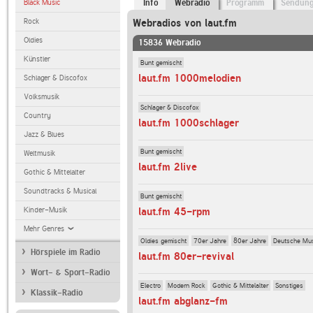
Black Music
Info
Webradio
Programm
Sendun
Rock
Webradios von laut.fm
Oldies
15836 Webradio
Künstler
Bunt gemischt
laut.fm 1000melodien
Schlager & Discofox
Volksmusik
Schlager & Discofox
Country
laut.fm 1000schlager
Jazz & Blues
Bunt gemischt
Weltmusik
laut.fm 2live
Gothic & Mittelalter
Soundtracks & Musical
Bunt gemischt
Kinder-Musik
laut.fm 45-rpm
Mehr Genres
Oldies gemischt
70er Jahre
80er Jahre
Deutsche Mu
Hörspiele im Radio
laut.fm 80er-revival
Wort- & Sport-Radio
Electro
Modern Rock
Gothic & Mittelalter
Sonstiges
Klassik-Radio
laut.fm abglanz-fm