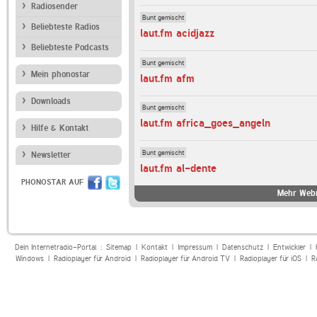
Radiosender
Bunt gemischt
Beliebteste Radios
laut.fm acidjazz
Beliebteste Podcasts
Bunt gemischt
Mein phonostar
laut.fm afm
Downloads
Bunt gemischt
laut.fm africa_goes_angeln
Hilfe & Kontakt
Bunt gemischt
Newsletter
laut.fm al-dente
PHONOSTAR AUF
Mehr Webr
Dein Internetradio-Portal :
Sitemap
|
Kontakt
|
Impressum
|
Datenschutz
|
Entwickler
|
Windows
|
Radioplayer für Android
|
Radioplayer für Android TV
|
Radioplayer für iOS
|
R