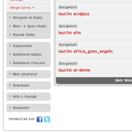
Bunt gemischt
Weniger Genres
laut.fm acidjazz
Hörspiele im Radio
Bunt gemischt
Wort- & Sport-Radio
laut.fm afm
Klassik-Radio
Bunt gemischt
Radiosender
laut.fm africa_goes_angeln
Beliebteste Radios
Beliebteste Podcasts
Bunt gemischt
laut.fm al-dente
Mein phonostar
Mehr Webr
Downloads
Hilfe & Kontakt
Newsletter
PHONOSTAR AUF