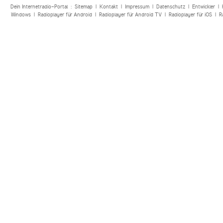
Dein Internetradio-Portal :
Sitemap
|
Kontakt
|
Impressum
|
Datenschutz
|
Entwickler
|
Windows
|
Radioplayer für Android
|
Radioplayer für Android TV
|
Radioplayer für iOS
|
R