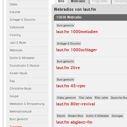
Info
Webradio
Programm
Sendun
Oldies
Webradios von laut.fm
Künstler
15838 Webradio
Schlager & Discofox
Bunt gemischt
Volksmusik
laut.fm 1000melodien
Country
Jazz & Blues
Schlager & Discofox
laut.fm 1000schlager
Weltmusik
Gothic & Mittelalter
Bunt gemischt
Soundtracks & Musical
laut.fm 2live
Kinder-Musik
Bunt gemischt
Gay
laut.fm 45-rpm
Christliche Musik
Gospel
Oldies gemischt
70er Jahre
80er Jahre
Deutsche Mu
laut.fm 80er-revival
Meditation & Entspannung
Weihnachtsmusik
Electro
Modern Rock
Gothic & Mittelalter
Sonstiges
Bunt gemischt
laut.fm abglanz-fm
Sonstiges